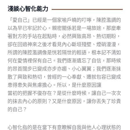
淺談心智化能力
「愛自己」已經是一個家喻戶曉的叮嚀，陳腔濫調的
以為早已牢記於心。親密關係若是一場旅途，那麼牽
著對方的手站在起點時，必然興致高昂、熱切期盼，
卻在回過神來之後才看見內心斷垣殘壁、煙硝漫漫，
所謂的陳腔濫調像是恍若隔世的輕語，根本記不清如
何在愛情裡保有自己。我們逐漸遺忘了自信，那時候
的昂首闊步已變成亦步亦趨、小心翼翼；我們逐漸抹
散了興致和熱切，曾經的一心奉獻、遷就包容已變成
患得患失與焦慮擔心。所以，是什麼原因讓
當初的把握不復存在？是從什麼時候，讓自己一次次
的抹去內心的原則？又是什麼原因，讓你丟失了珍貴
的自己？
心智化指的是在當下有意瞭解自我與他人心理狀態的