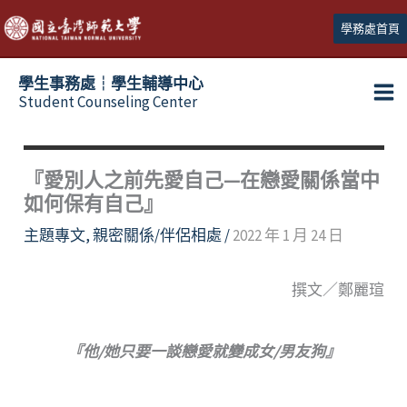
跳
學務處首頁
至
主
學生事務處┆學生輔導中心
要
Student Counseling Center
內
容
『愛別人之前先愛自己—在戀愛關係當中
如何保有自己』
主題專文
,
親密關係/伴侶相處
/
2022 年 1 月 24 日
撰文／鄭麗瑄
『他/她只要一談戀愛就變成女/男友狗』