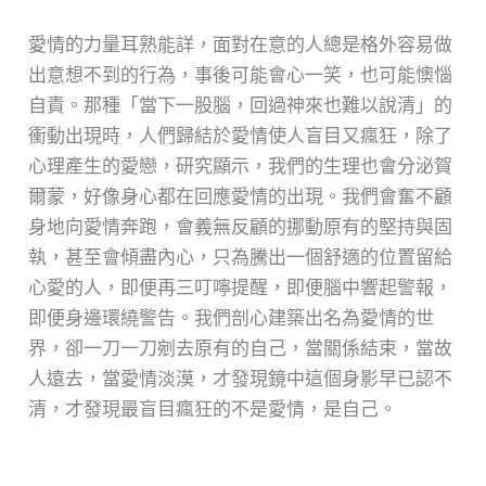
愛情的力量耳熟能詳，面對在意的人總是格外容易做
出意想不到的行為，事後可能會心一笑，也可能懊惱
自責。那種「當下一股腦，回過神來也難以說清」的
衝動出現時，人們歸結於愛情使人盲目又瘋狂，除了
心理產生的愛戀，研究顯示，我們的生理也會分泌賀
爾蒙，好像身心都在回應愛情的出現。我們會奮不顧
身地向愛情奔跑，會義無反顧的挪動原有的堅持與固
執，甚至會傾盡內心，只為騰出一個舒適的位置留給
心愛的人，即便再三叮嚀提醒，即便腦中響起警報，
即便身邊環繞警告。我們剖心建築出名為愛情的世
界，卻一刀一刀剜去原有的自己，當關係結束，當故
人遠去，當愛情淡漠，才發現鏡中這個身影早已認不
清，才發現最盲目瘋狂的不是愛情，是自己。