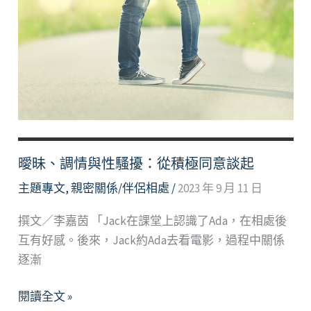
脫
離
苦
上
加
苦
的
惡
性
曖昧、調情與性騷擾：從積極同意談起
互
主題專文
,
親密關係/伴侶相處
/
2023 年 9 月 11 日
動
循
撰文／李嘉茵 「Jack在課堂上認識了Ada，在相處後
環
互有好感。後來，Jack約Ada去看電影，過程中關係
逐漸
曖
閱讀全文 »