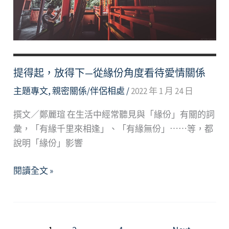
從
依
附
風
格
提得起，放得下—從緣份角度看待愛情關係
看
主題專文
,
親密關係/伴侶相處
/
2022 年 1 月 24 日
愛
情
撰文／鄭麗瑄 在生活中經常聽見與「緣份」有關的詞
關
彙，「有緣千里來相逢」、「有緣無份」⋯⋯等，都
係
說明「緣份」影響
中
的
提
閱讀全文 »
自
得
己
起，
放
得