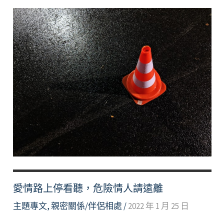
們
相
愛、
想
愛，
卻
不
能
好
好
愛？
找
回
彼
愛情路上停看聽，危險情人請遠離
此
主題專文
,
親密關係/伴侶相處
/
2022 年 1 月 25 日
親