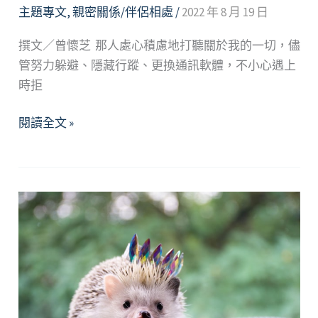
主題專文
,
親密關係/伴侶相處
/
2022 年 8 月 19 日
撰文／曾懷芝 那人處心積慮地打聽關於我的一切，儘
管努力躲避、隱藏行蹤、更換通訊軟體，不小心遇上
時拒
擺
閱讀全文 »
脫
如
影
隨
形
的
壓
力：
遇