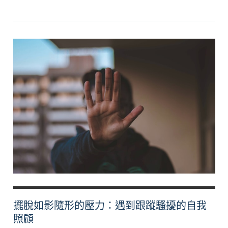
昧、
調
情
與
性
騷
擾：
從
積
極
同
意
談
起
擺脫如影隨形的壓力：遇到跟蹤騷擾的自我
照顧