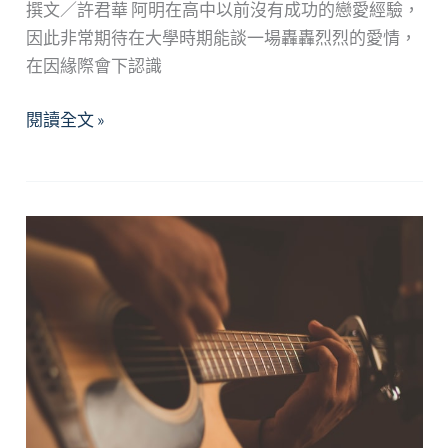
密
撰文／許君華 阿明在高中以前沒有成功的戀愛經驗，
與
因此非常期待在大學時期能談一場轟轟烈烈的愛情，
安
在因緣際會下認識
全
的
愛
閱讀全文 »
感
情
受
路
~
上
停
看
聽，
危
險
情
人
請