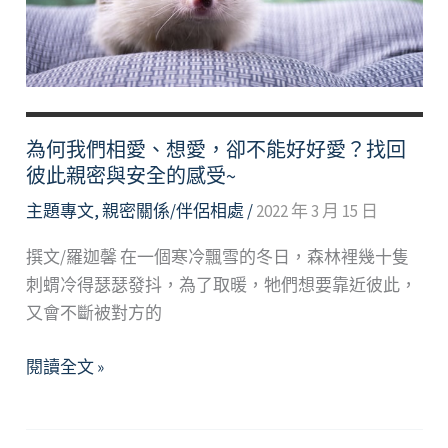
到
跟
蹤
騷
擾
的
為何我們相愛、想愛，卻不能好好愛？找回
自
彼此親密與安全的感受~
我
主題專文
,
親密關係/伴侶相處
/
2022 年 3 月 15 日
照
顧
撰文/羅迦馨 在一個寒冷飄雪的冬日，森林裡幾十隻
刺蝟冷得瑟瑟發抖，為了取暖，牠們想要靠近彼此，
又會不斷被對方的
為
閱讀全文 »
何
我