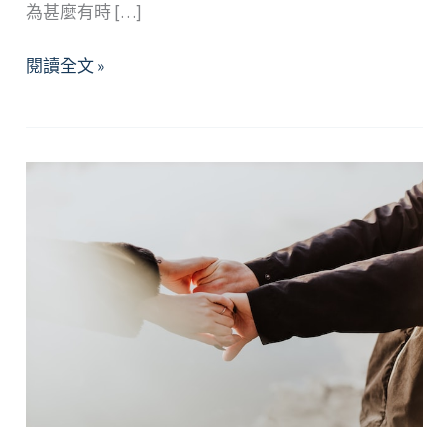
為甚麼有時 […]
發
閱讀全文 »
現
你
的
“愛
之
語”：
掌
握
親
密
關
係
的