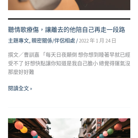
遠
離
聽情歌療傷，讓離去的他陪自己再走一段路
主題專文
,
親密關係/伴侶相處
/
2022 年 1 月 24 日
撰文／曹訓嘉 「每天日夜顛倒 想你想到睡著早就已經
受不了 好想快點讓你知道是我自己膽小 總覺得運氣沒
那麼好好難
聽
閱讀全文 »
情
歌
療
傷，
讓