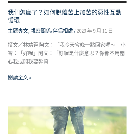
祕
訣
我們怎麼了？如何脫離苦上加苦的惡性互動
循環
主題專文
,
親密關係/伴侶相處
/
2023 年 9 月 11 日
撰文／林靖蓉 阿文：「我今天會晚一點回家喔～」小
智：「好喔」阿文：「好喔是什麼意思？你都不用關
心我或問我要幹嘛
我
閱讀全文 »
們
怎
麼
了？
如
何