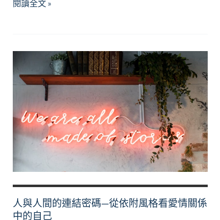
好
閱讀全文 »
喜
歡
你
~
怎
麼
辦？
如
何
從
朋
友
變
成
人與人間的連結密碼—從依附風格看愛情關係
情
中的自己