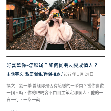
離
去
的
他
陪
自
己
再
走
一
好喜歡你~怎麼辦？如何從朋友變成情人？
段
主題專文
,
親密關係/伴侶相處
/
2022 年 1 月 24 日
路
撰文／劉一蓁 曾經你是否有這樣的一瞬間？當你喜歡
一個人時，你的眼睛會不由自主鎖定那個人，他的一
言一行，一舉一動