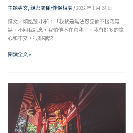
人？
主題專文
,
親密關係/伴侶相處
/
2022 年 1 月 24 日
撰文／賴姳臻 小莉：「我就是無法忍受他不接我電
話、不回我訊息，我怕他不在意我了，我有好多的擔
心和不安，很想確認
人
閱讀全文 »
與
人
間
的
連
結
密
碼
—