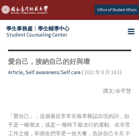
Skip
Office of Student Affairs
to
content
學生事務處┆學生輔導中心
Student Counseling Center
愛自己，接納自己的好與壞
Article
,
Self awareness/Self care
/
2021 年 8 月 24 日
撰文/余芊慧
「愛自己」，這個最近常常在報章雜誌出現的詞，似
乎是一種潮流，或是一 種時下最流行的運動。在辛苦
工作之後，和朋友們享受一份大餐，告訴自己今天 不