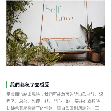
我們都忘了去感受
當負面情緒出現時，我們可能急著告訴自己冷靜、深
呼吸、息怒、樂觀一點、 開心一點、要往好處想時，
彷彿急著壓抑當下的情緒，讓自己回到所謂的「正