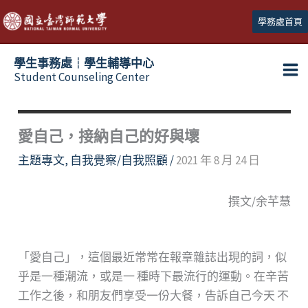
跳
學務處首頁
至
主
學生事務處┆學生輔導中心
要
Student Counseling Center
內
容
愛自己，接納自己的好與壞
主題專文
,
自我覺察/自我照顧
/
2021 年 8 月 24 日
撰文/余芊慧
「愛自己」，這個最近常常在報章雜誌出現的詞，似
乎是一種潮流，或是一 種時下最流行的運動。在辛苦
工作之後，和朋友們享受一份大餐，告訴自己今天 不