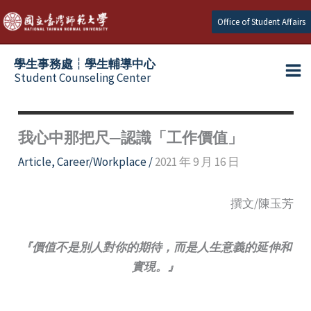
Skip
Office of Student Affairs
to
content
學生事務處┆學生輔導中心
Student Counseling Center
我心中那把尺─認識「工作價值」
Article
,
Career/Workplace
/
2021 年 9 月 16 日
撰文/陳玉芳
『價值不是別人對你的期待，而是人生意義的延伸和
實現。』