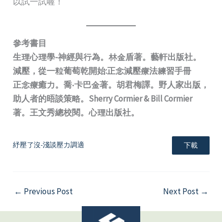
以試一試喔！
參考書目
生理心理學-神經與行為。林金盾著。藝軒出版社。
減壓，從一粒葡萄乾開始:正念減壓療法練習手冊
正念療癒力。喬‧卡巴金著。胡君梅譯。野人家出版，
助人者的晤談策略。Sherry Cormier & Bill Cormier
著。王文秀總校閱。心理出版社。
紓壓了沒-淺談壓力調適
下載
←
Previous Post
Next Post
→