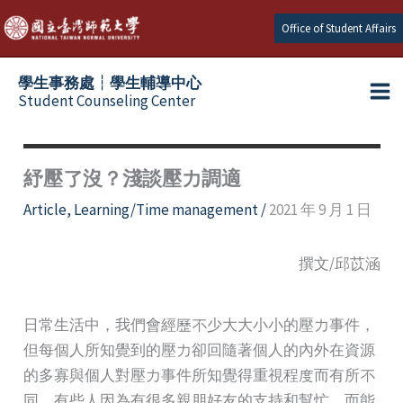
Skip
Office of Student Affairs
to
content
學生事務處┆學生輔導中心
Student Counseling Center
紓壓了沒？淺談壓力調適
Article
,
Learning/Time management
/
2021 年 9 月 1 日
撰文/邱苡涵
日常生活中，我們會經歷不少大大小小的壓力事件，
但每個人所知覺到的壓力卻回隨著個人的內外在資源
的多寡與個人對壓力事件所知覺得重視程度而有所不
同，有些人因為有很多親朋好友的支持和幫忙，而能