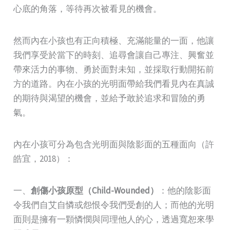
心底的角落，等待再次被看見的機會。
然而內在小孩也有正向積極、充滿能量的一面，他讓
我們享受於當下的時刻、追尋會讓自己專注、興奮並
帶來活力的事物、勇於面對未知，並採取行動開拓前
方的道路。內在小孩的光明面帶給我們看見內在真誠
的期待與渴望的機會，並給予敢於追求和冒險的勇
氣。
內在小孩可分為包含光明面與陰影面的五種面向（許
皓宜，2018）：
一、
創傷小孩原型（Child-Wounded）
：他的陰影面
令我們自艾自憐或怨恨令我們受創的人；而他的光明
面則是擁有一顆憐憫與同理他人的心，透過寬恕來學