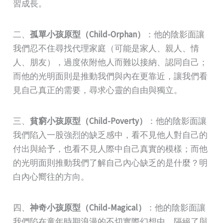
習成長。
二、
孤單小孩原型（Child-Orphan）
：他的陰影面讓
我們忍不住尋找代理家庭（可能是家人、親人、情
人、朋友），過度依附他人而難以接納、認同自己；
而他的光明面則是推動我們與內在更靠近，讓我們看
見自己真正的需要，尋求心靈的自由與獨立。
三、
貧窮小孩原型（Child-Poverty）
：他的陰影面讓
我們陷入一股強烈的缺乏感中，看不見他人對自己的
付出與給予，也看不見人際中自己真實的模樣；而他
的光明面則推動我們了解自己內心缺乏的是什麼？明
白內心嚮往的方向。
四、
神奇小孩原型（Child-Magical）
：他的陰影面讓
我們陷在童年時期浪漫的不切實際幻想中，隔絕了與