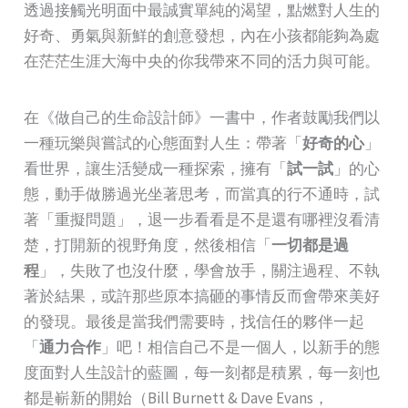
透過接觸光明面中最誠實單純的渴望，點燃對人生的
好奇、勇氣與新鮮的創意發想，內在小孩都能夠為處
在茫茫生涯大海中央的你我帶來不同的活力與可能。
在《做自己的生命設計師》一書中，作者鼓勵我們以
一種玩樂與嘗試的心態面對人生：帶著「
好奇的心
」
看世界，讓生活變成一種探索，擁有「
試一試
」的心
態，動手做勝過光坐著思考，而當真的行不通時，試
著「重擬問題」，退一步看看是不是還有哪裡沒看清
楚，打開新的視野角度，然後相信「
一切都是過
程
」，失敗了也沒什麼，學會放手，關注過程、不執
著於結果，或許那些原本搞砸的事情反而會帶來美好
的發現。最後是當我們需要時，找信任的夥伴一起
「
通力合作
」吧！相信自己不是一個人，以新手的態
度面對人生設計的藍圖，每一刻都是積累，每一刻也
都是嶄新的開始（Bill Burnett & Dave Evans，