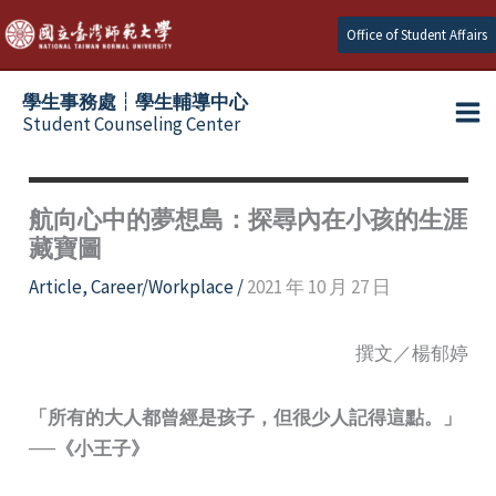
Skip
Office of Student Affairs
to
content
學生事務處┆學生輔導中心
Student Counseling Center
航向心中的夢想島：探尋內在小孩的生涯
藏寶圖
Article
,
Career/Workplace
/
2021 年 10 月 27 日
撰文／楊郁婷
「所有的大人都曾經是孩子，但很少人記得這點。」
──《小王子》