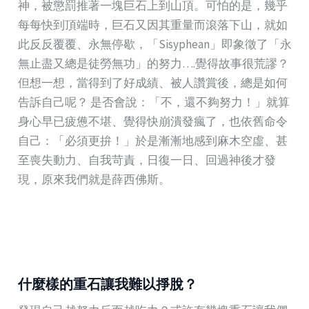
神，被懲罰推著一塊巨石上到山頂。可怕的是，幾乎
每每快到頂端時，巨石又因其重量而滾落下山，就如
此反反覆覆、永無停歇，「Sisyphean」即象徵了「永
無止盡又總是徒勞無功」的努力….覺得故事很荒謬？
但想一想，當得到了好成績、被人讚賞後，總是如何
告訴自己呢？ 是否會說：「不，還不夠努力！」就算
身心早已疲憊不堪、覺得快崩潰發瘋了，也依舊命令
自己：「必須更拚！」於是漸漸地感到麻木空虛、甚
至喪失動力、自我苛責，日復一日、回過神後才發
現，原來我們就是薛西佛斯。
什麼樣的重石讓我難以掙脫？