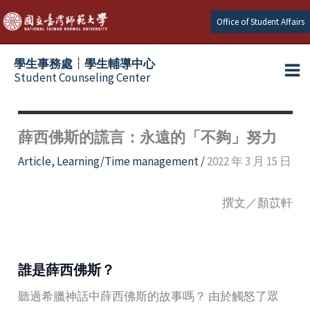
Skip
Office of Student Affairs
to
content
學生事務處┆學生輔導中心
Student Counseling Center
薛西佛斯的謊言：永遠的「不夠」努力
Article
,
Learning/Time management
/
2022 年 3 月 15 日
撰文／顏苡軒
誰是薛西佛斯？
聽過希臘神話中薛西佛斯的故事嗎？ 由於觸怒了眾