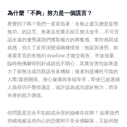
為什麼「不夠」努力是一個謊言？
察覺到了嗎？我們一直背負著「永無止盡又總是徒勞
無功」的詛咒、推著這些重石卻又無法放手….不可否
認永遠的優秀讓我們獲取極大的興奮感、掌控感與成
就感，但久了反而演變成兩種情形：拖延與過勞。前
者最常見的有拖到 deadline 才繳交報告、半途放棄、
臨時抱佛腳得到好成績也不開心，其實在害怕如果盡
力了卻無法成功那該有多糟糕；後者則是犧牲可能的
人際/親密關係、身心健康與幸福等等，即使已超過個
人負荷仍不覺得滿足，或許認為成功源於努力，而非
本身的能力價值。
但問題是完全不犯錯或永恆的巔峰存在嗎？ 如果我們
持續地被這些內心的恐懼和不安全感驅策，又如何能