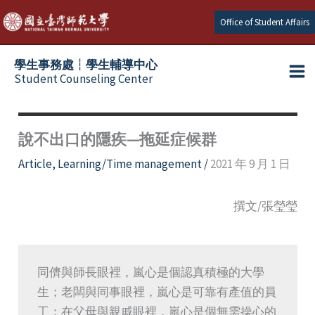
Skip
Office of Student Affairs
to
content
學生事務處┆學生輔導中心
Student Counseling Center
說不出口的隱疾—拖延症候群
Article
,
Learning/Time management
/
2021 年 9 月 1 日
撰文/張瑩瑩
同儕與師長眼裡，嵐心是個認真積極的大學
生；老闆與同事眼裡，嵐心是可靠有產值的員
工；在父母與親戚眼裡，嵐心是個無需操心的