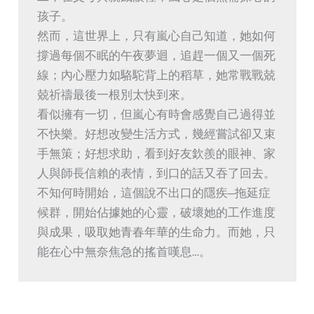
孩子。

然而，這世界上，只有嵐心自己知道，她如何
撐過每個不眠的午夜夢迴，追趕一個又一個死
線；內心壓力如駱駝背上的稻草，她常戰戰兢
兢祈禱最後一根別太快到來。

看似擁有一切，但嵐心有時會感覺自己過得並
不快樂。好想改變生活方式，幾經嘗試卻又束
手無策；好想求助，看到好友欽羨的眼神、家
人與師長信賴的表情，到口的話又吞了回去。

不知何時開始，這個說不出口的隱疾—拖延症
候群，開始佔據她的心靈，破壞她的工作進度
與成果，吸取她青春年華的生命力。而她，只
能在心中無奈焦急的搖首嘆息…。