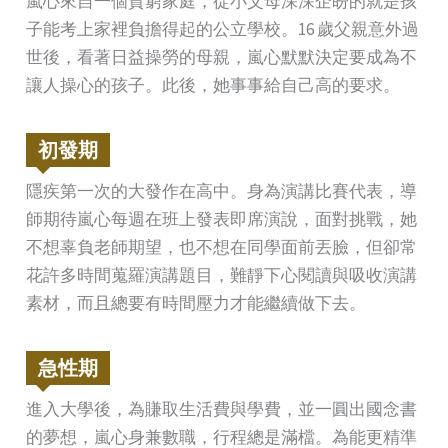
嵐心來自一個貧窮家庭，從小父母深深企盼的就是孩
子能考上家裡負擔得起的公立學校。16 歲父親意外過
世後，看著日益操勞的母親，嵐心默默決定要成為不
讓人操心的孩子。此後，她事事給自己高的要求。
初發期
隱疾第一次的大發作在高中。身為演講比賽代表，導
師期待嵐心每週在班上發表即席演說，面對挑戰，她
不想辜負老師期望，也不想在同學面前丟臉，但卻常
花許多時間蒐羅演講題目，難靜下心閱讀與吸收演講
素材，而且總要有時間壓力才能繼續做下去。
急性期
進入大學後，為賺取生活費與學費，並一圓出國念書
的夢想，嵐心身兼數職，行程總是滿檔。為能更精準