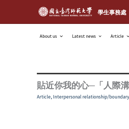
Skip
to
學生事務處
content
About us
Latest news
Article
貼近你我的心─「人際
Article
,
Interpersonal relationship/boundar