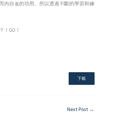
而內自省的功用。所以透過不斷的學習和練
？！GO！
下載
Next Post
→