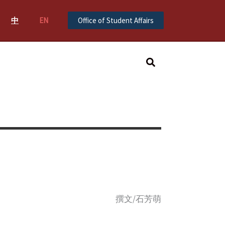
中
EN
Office of Student Affairs
Search
撰文/石芳萌