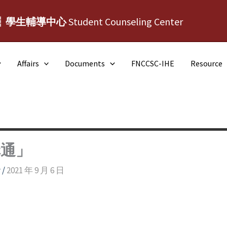
┆學生輔導中心
Student Counseling Center
Affairs
Documents
FNCCSC-IHE
Resource
溝通」
y
/
2021 年 9 月 6 日