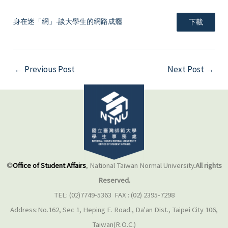
身在迷「網」-談大學生的網路成癮
下載
←
Previous Post
Next Post
→
©
Office of Student Affairs
, National Taiwan Normal University.
All rights
Reserved.
TEL: (02)7749-5363 FAX : (02) 2395-7298
Address:No.162, Sec 1, Heping E. Road., Da'an Dist., Taipei City 106,
Taiwan(R.O.C.)