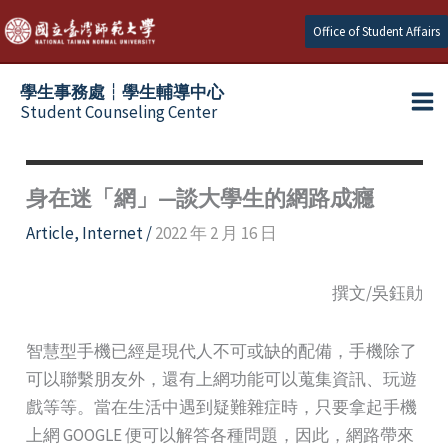
Skip
Office of Student Affairs
to
content
學生事務處┆學生輔導中心
Student Counseling Center
身在迷「網」—談大學生的網路成癮
Article
,
Internet
/
2022 年 2 月 16 日
撰文/吳鈺勛
智慧型手機已經是現代人不可或缺的配備，手機除了
可以聯繫朋友外，還有上網功能可以蒐集資訊、玩遊
戲等等。當在生活中遇到疑難雜症時，只要拿起手機
上網 GOOGLE 便可以解答各種問題，因此，網路帶來