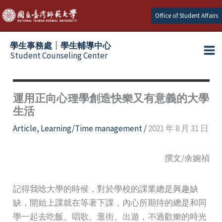
Skip
Office of Student Affairs
to
content
學生事務處┆學生輔導中心
Student Counseling Center
運用正向心理學創造快樂又有意義的大學
生活
Article
,
Learning/Time management
/
2021 年 8 月 31 日
撰文/余婉禎
記得我唸大學的時候，對於學校的課業總是興趣缺
缺，開始上課就在等著下課，內心所期待的總是和同
學一起去吃飯、唱歌、逛街、出遊，不過歡樂的時光