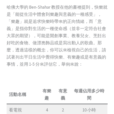
哈佛大學的 Ben-Shahar 教授在他的書裡提到，快樂就
是「能從生活中體會到樂趣與意義的一種感受」，
「樂趣」就是追求快樂時帶來的正向情緒，而「意
義」是指你對生活的一種使命感（並非一定符合社會
大眾的期望），可能是開創事業、教養兒女、烹飪出
好吃的食物、做漂亮飾品或是寫出動人的歌曲。那
麼，透過這樣的概念，你可以來檢視自己的生活，請
試著列出平日生活中覺得快樂、有樂趣或是有意義的
事情，並用 1-5 分來評估它，舉例來說：
有樂
有意
每週佔用多少時
活動名稱
趣
義
間
看電視
4
2
10 小時