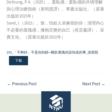
DeYoung, P. A.（2025）。羞恥感：羞恥感的共情理解
與心理治療指南（黃明貴譯）。華夏出版社。（原著
出版於2015年）
Sand, I.（2022）。致，怕給人添麻煩的你：清理內心
不必要的羞愧感，擁抱完整的自己（吳宜蓁譯）。采
實文化。（原著出版於2021年）
293_「不夠好」不是你的錯─關於羞愧你該知道的事_游賀凱
下載
←
Previous Post
Next Post
→