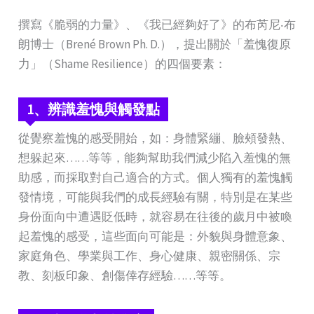
撰寫《脆弱的力量》、《我已經夠好了》的布芮尼‧布
朗博士（Brené Brown Ph. D.），提出關於「羞愧復原
力」（Shame Resilience）的四個要素：
1、辨識羞愧與觸發點
從覺察羞愧的感受開始，如：身體緊繃、臉頰發熱、
想躲起來……等等，能夠幫助我們減少陷入羞愧的無
助感，而採取對自己適合的方式。個人獨有的羞愧觸
發情境，可能與我們的成長經驗有關，特別是在某些
身份面向中遭遇貶低時，就容易在往後的歲月中被喚
起羞愧的感受，這些面向可能是：外貌與身體意象、
家庭角色、學業與工作、身心健康、親密關係、宗
教、刻板印象、創傷倖存經驗……等等。