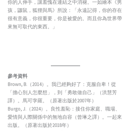
你的人伸手，讓羞愧在連結之中消褪。一如繪本《男
孩，鼴鼠，狐狸與馬》所說：「永遠記得，你的存在
很有意義，你很重要，你是被愛的。而且你為世界帶
來無可取代的東西。」
參考資料
Brown, B.（2014）。我已經夠好了：克服自卑！從
「擔心別人怎麼想」，到「勇敢做自己」（洪慧芳
譯）。馬可孛羅。（原著出版於2007年）
Burgo, J.（2024）。良性羞恥：接住你家庭、職場、
愛情與人際關係中的無地自容（曾琳之譯）。一起來
出版。（原著出版於2018年）