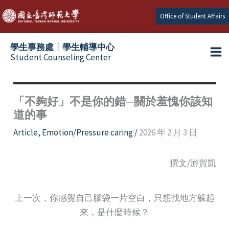
Skip
Office of Student Affairs
to
content
學生事務處┆學生輔導中心
Student Counseling Center
「不夠好」不是你的錯─關於羞愧你該知
道的事
Article
,
Emotion/Pressure caring
/
2026 年 2 月 3 日
撰文/游賀凱
上一次，你感覺自己腦袋一片空白，只想找地方躲起
來，是什麼時候？