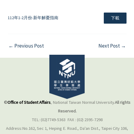
112年1-2月份-新年解憂指南
下載
←
Previous Post
Next Post
→
©
Office of Student Affairs
, National Taiwan Normal University.
All rights
Reserved.
TEL: (02)7749-5363 FAX : (02) 2395-7298
Address:No.162, Sec 1, Heping E. Road., Da'an Dist., Taipei City 106,