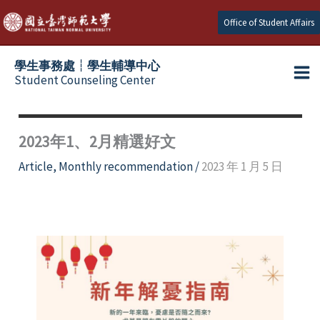
Skip
Office of Student Affairs
to
content
學生事務處┆學生輔導中心
Student Counseling Center
2023年1、2月精選好文
Article
,
Monthly recommendation
/
2023 年 1 月 5 日