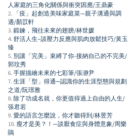
人家庭的三角化關係與衝突因應/王鼎豪
2.
「疫」起創造美味家庭菜—親子溝通與調
適/顏苡軒
3.
鍛鍊，飛往未來的翅膀/林世媛
4.
舒活人生–談壓力反應與肌肉放鬆技巧/黃玉
臻
5.
別讓「完美」束縛了你-接納自己的不完美/
郭玟秀
6.
手握描繪未來的七彩筆/張瀞尹
7.
生涯「型」得通─認識你的生涯型態與規劃
之道/阮璟雅
8.
除了功成名就，你更值得過上自由的人生/
張君若
9.
愛的語言怎麼說，你才聽得到/林昱芳
10.
瘦才是美？！—談厭食症與身體意象/周樂
鵑