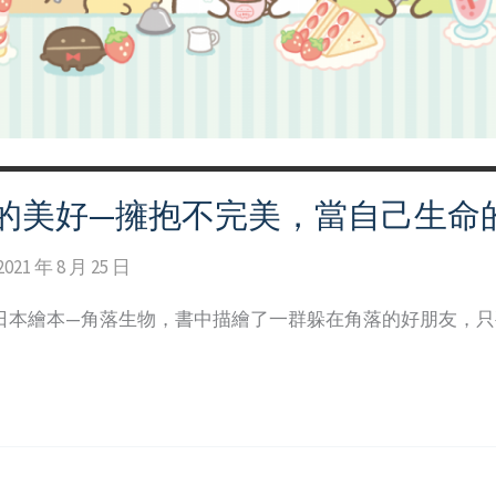
的美好—擁抱不完美，當自己生命
2021 年 8 月 25 日
日本繪本—角落生物，書中描繪了一群躲在角落的好朋友，只要