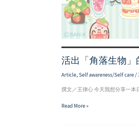
活出「角落生物」
Article
,
Self awareness/Self care
/
撰文／王律心 今天我想分享一本
活
Read More »
出
「角
落