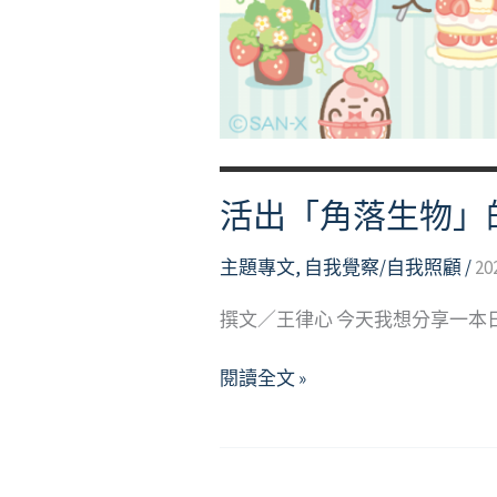
活出「角落生物」
主題專文
,
自我覺察/自我照顧
/
20
撰文／王律心 今天我想分享一本
活
閱讀全文 »
出
「角
落