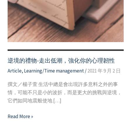
逆境的禮物-走出低潮，強化你的心理韌性
Article
,
Learning/Time management
/
2021 年 9 月 2 日
撰文／楊子萱 生活中總是會出現許多意料之外的事
情，可能不只是小的波折，而是更大的挑戰與逆境，
它們如同地震般使地 […]
逆
Read More »
境