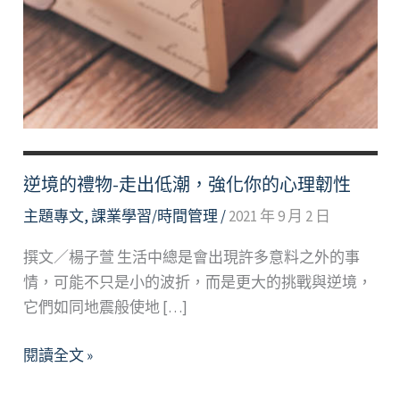
逆境的禮物-走出低潮，強化你的心理韌性
主題專文
,
課業學習/時間管理
/
2021 年 9 月 2 日
撰文／楊子萱 生活中總是會出現許多意料之外的事
情，可能不只是小的波折，而是更大的挑戰與逆境，
它們如同地震般使地 […]
逆
閱讀全文 »
境