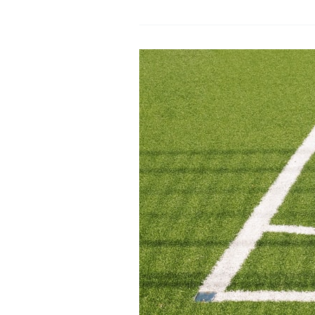
怕
調
的
情
是
與
你
性
我
騷
身
擾：
邊
從
的
積
故
極
事
同
意
談
起