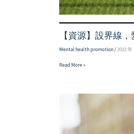
【資源】設界線，
Mental health promotion
/
2022 年 
【資
Read More »
源】
設
界
線，
愛
無
限