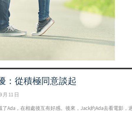
擾：從積極同意談起
9 月 11 日
識了Ada，在相處後互有好感。後來，Jack約Ada去看電影