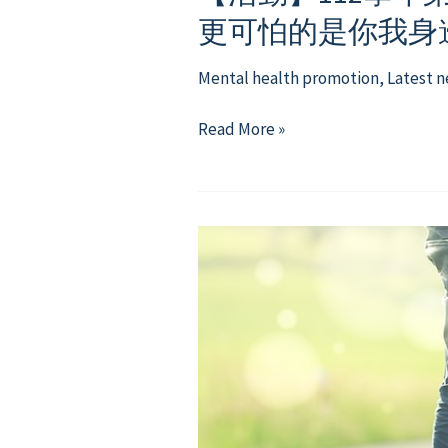
更可怕的是你我身
Mental health promotion
,
Latest 
【活
Read More »
動】
112
學
年
第
1
學
期
閱
讀
X