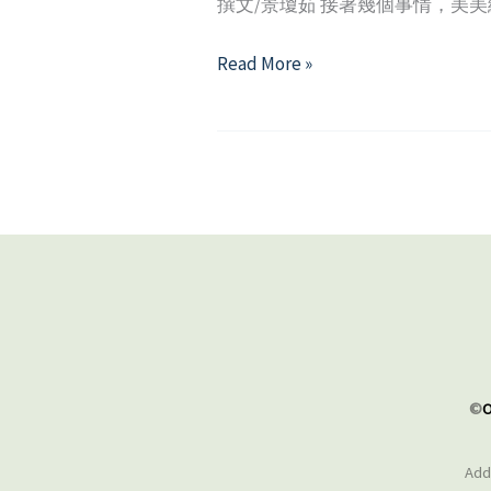
撰文/景瓊茹 接著幾個事情，美
我
Read More »
被
騷
擾
了
嗎？
談
校
園
性
騷
擾
©
O
之
保
Addr