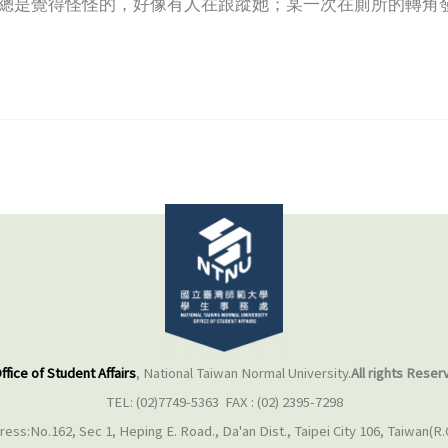
美總是覺得怪怪的，好像有人在跟蹤她；某一次在廁所的轉角
ffice of Student Affairs
, National Taiwan Normal University.
All rights Reser
TEL: (02)7749-5363 FAX : (02) 2395-7298
ess:No.162, Sec 1, Heping E. Road., Da'an Dist., Taipei City 106, Taiwan(R.