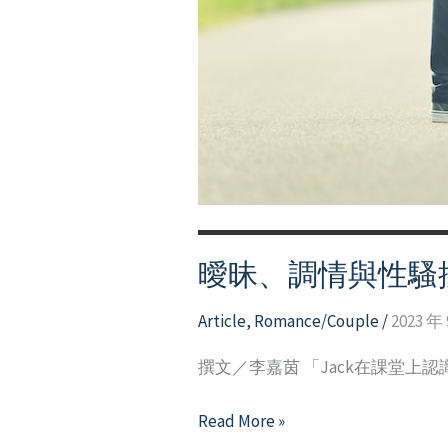
心
理
講
座
－
性、
性
別、
權
曖昧、調情與性騷
力：
比
Article
,
Romance/Couple
/
2023 年 
鬼
故
撰文／李嘉茵 「Jack在課堂上認
事
更
曖
Read More »
可
昧、