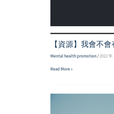
【資源】我會不會
Mental health promotion
/
2022 年 
【資
Read More »
源】
我
會
不
會
有