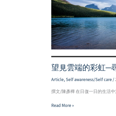
有
意
義
的
大
學
生
活
望見雲端的彩虹─
Article
,
Self awareness/Self care
/
撰文/陳彥樺 在日復一日的生活
望
Read More »
見