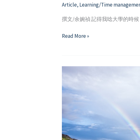
Article
,
Learning/Time manageme
撰文/余婉禎 記得我唸大學的時
運
Read More »
用
正
向
心
理
學
創
造
快
樂
又