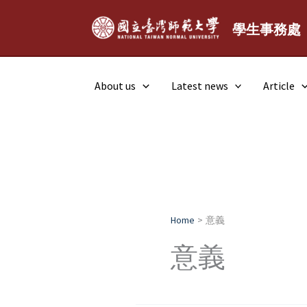
Skip
to
學生事務處
content
About us
Latest news
Article
Home
意義
意義