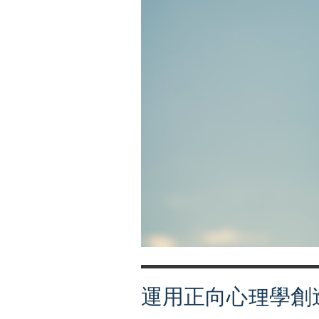
些
失
落
🌧
運用正向心理學創