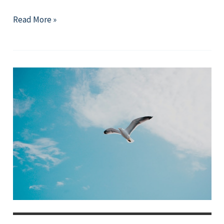
2026
Read More »
年
6
月
精
選
好
文