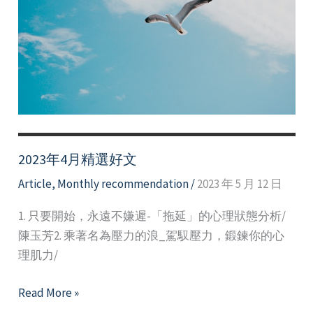
2023年4月精選好文
Article
,
Monthly recommendation
/
2023 年 5 月 12 日
1. 只要開始，永遠不嫌遲-「拖延」的心理狀態分析/
陳玉芳2. 乘著名為壓力的浪_駕馭壓力，鍛鍊你的心
理肌力/
2023
Read More »
年