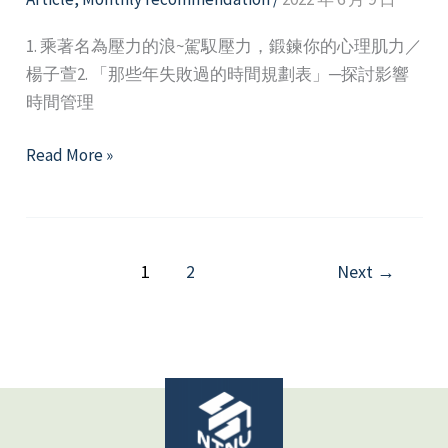
1. 乘著名為壓力的浪~駕馭壓力，鍛鍊你的心理肌力／
楊子萱2. 「那些年失敗過的時間規劃表」─探討影響
時間管理
2022
Read More »
年
6
月
精
1
2
Next
→
選
好
文