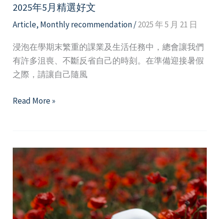
2025年5月精選好文
Article
,
Monthly recommendation
/
2025 年 5 月 21 日
浸泡在學期末繁重的課業及生活任務中，總會讓我們
有許多沮喪、不斷反省自己的時刻。在準備迎接暑假
之際，請讓自己隨風
2025
Read More »
年
5
月
精
選
好
文