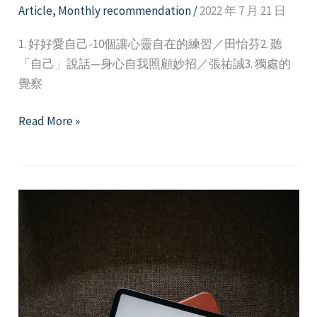
Article
,
Monthly recommendation
/
2022 年 7 月 21 日
1. 好好愛自己-10個讓心靈自在的練習／田怡芬2. 聽
「自己」說話—身心自我照顧妙招／張祐誠3. 獨處的
覺察
2022
Read More »
年
7、
8
月
精
選
好
文