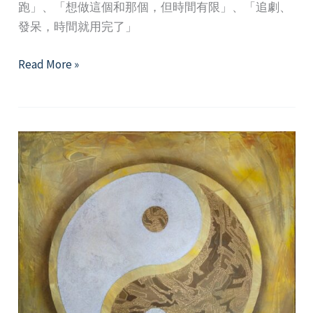
跑」、「想做這個和那個，但時間有限」、「追劇、
發呆，時間就用完了」
回
Read More »
到
自
我：
成
為
時
間
優
化
大
師