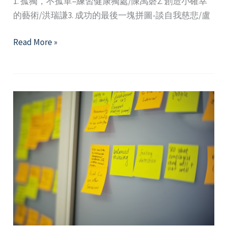
1. 孤獨，不孤單–練習健康獨處/陳禹磬2. 創造小確幸
的藝術/洪瑞謙3. 成功的最後一塊拼圖-談自我慈悲/盧
2023
Read More »
年
6
月
精
選
好
文