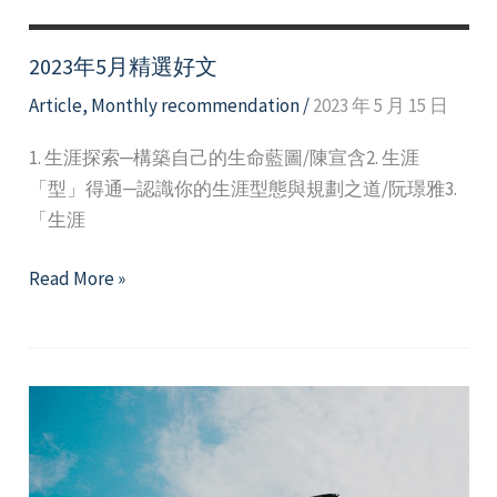
2023年5月精選好文
Article
,
Monthly recommendation
/
2023 年 5 月 15 日
1. 生涯探索─構築自己的生命藍圖/陳宣含2. 生涯
「型」得通─認識你的生涯型態與規劃之道/阮璟雅3.
「生涯
2023
Read More »
年
5
月
精
選
好
文