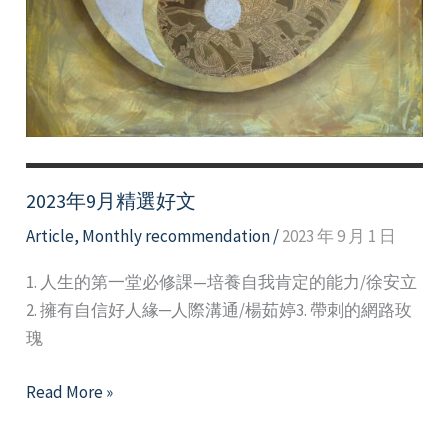
2023年9月精選好文
Article
,
Monthly recommendation
/
2023 年 9 月 1 日
1. 人生的第一堂必修課—培養自我肯定的能力/徐安立
2. 擁有自信好人緣─人際溝通/楊茹婷3. 帶刺的網路玫
瑰
2023
Read More »
年
9