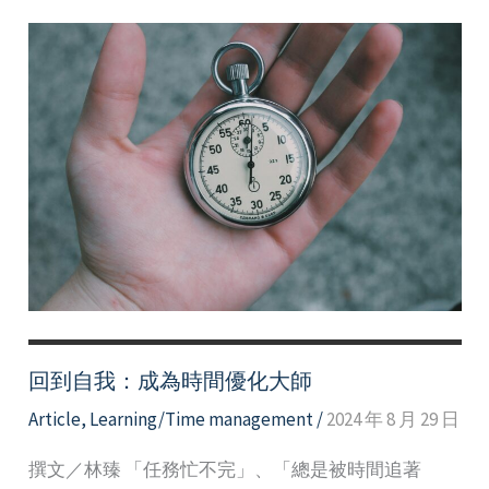
己
的
「不
夠
好」：
淺
談
冒
牌
者
症
候
群
回到自我：成為時間優化大師
Article
,
Learning/Time management
/
2024 年 8 月 29 日
撰文／林臻 「任務忙不完」、「總是被時間追著