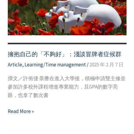
擁抱自己的「不夠好」：淺談冒牌者症候群
Article
,
Learning/Time management
/
2025 年 2 月 7 日
撰文／許侑倢 荼蘼在進入大學後，積極申請雙主修並
參加許多校外課程增進專業能力，且GPA的數字亮
眼，也拿了數次書
擁
Read More »
抱
自