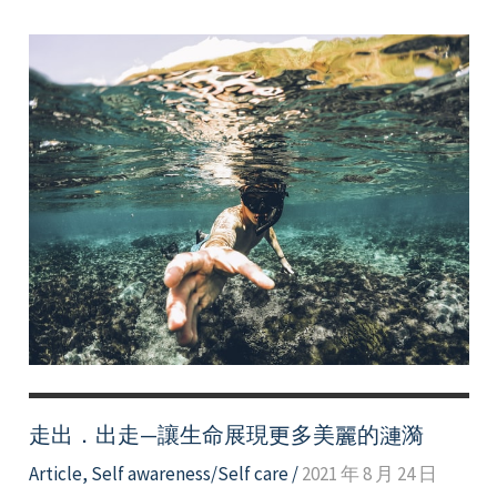
樣
活
著：
自
由
的
成
為
你
自
己
走出．出走—讓生命展現更多美麗的漣漪
Article
,
Self awareness/Self care
/
2021 年 8 月 24 日