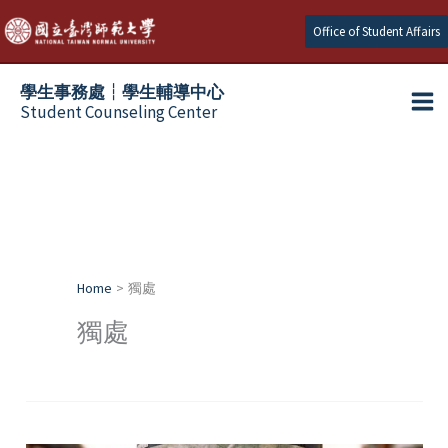
Skip
Office of Student Affairs
to
content
學生事務處┆學生輔導中心
Student Counseling Center
Home
獨處
獨處