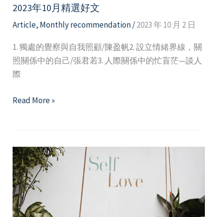
2023年10月精選好文
Article
,
Monthly recommendation
/
2023 年 10 月 2 日
1. 獨處的覺察與自我照顧/陳盈帆2. 設立情緒界線，關
照關係中的自己/張君若3. 人際關係中的忙盲茫—談人
際
2023
Read More »
年
10
月
精
選
好
文