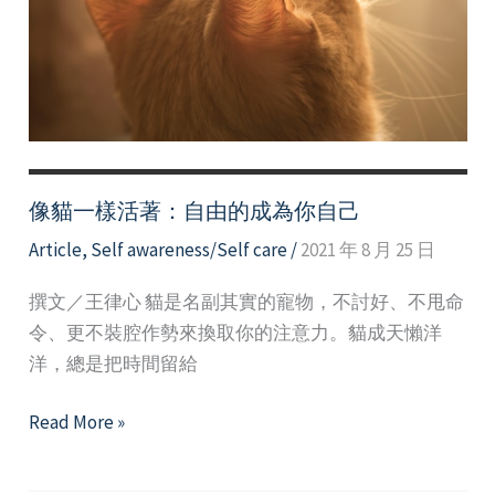
顧
像貓一樣活著：自由的成為你自己
Article
,
Self awareness/Self care
/
2021 年 8 月 25 日
撰文／王律心 貓是名副其實的寵物，不討好、不甩命
令、更不裝腔作勢來換取你的注意力。貓成天懶洋
洋，總是把時間留給
像
Read More »
貓
一