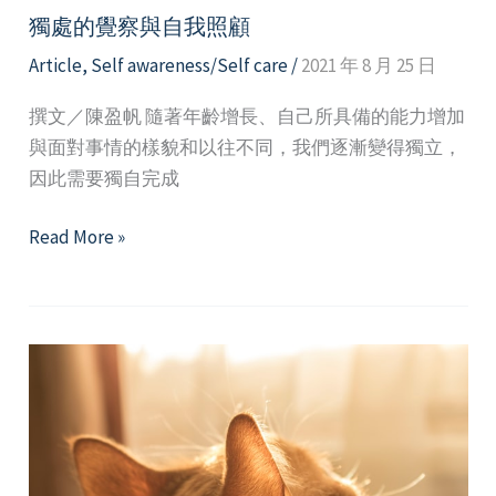
獨處的覺察與自我照顧
Article
,
Self awareness/Self care
/
2021 年 8 月 25 日
撰文／陳盈帆 隨著年齡增長、自己所具備的能力增加
與面對事情的樣貌和以往不同，我們逐漸變得獨立，
因此需要獨自完成
獨
Read More »
處
的
覺
察
與
自
我
照