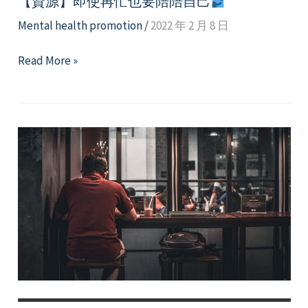
【資源】即使再忙也要陪陪自己
Mental health promotion
/
2022 年 2 月 8 日
【資
Read More »
源】
即
使
再
忙
也
要
陪
陪
自
己