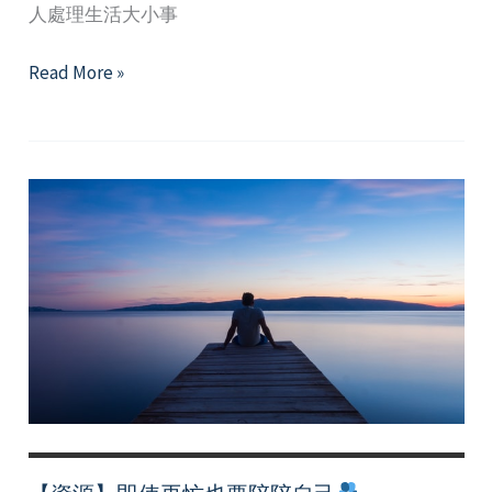
人處理生活大小事
孤
Read More »
獨，
不
孤
單–
練
習
健
康
獨
處