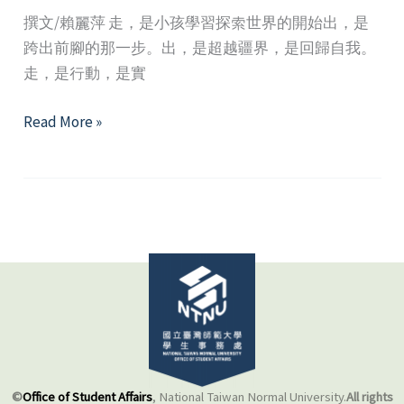
撰文/賴麗萍 走，是小孩學習探索世界的開始出，是
跨出前腳的那一步。出，是超越疆界，是回歸自我。
走，是行動，是實
走
Read More »
出．
出
走
—
讓
生
命
展
現
更
多
©
Office of Student Affairs
, National Taiwan Normal University.
All rights