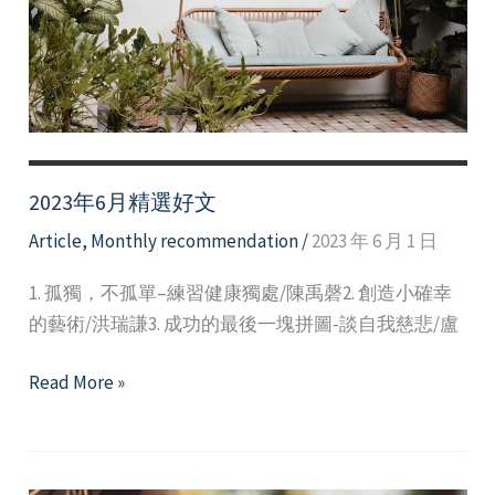
2023年6月精選好文
Article
,
Monthly recommendation
/
2023 年 6 月 1 日
1. 孤獨，不孤單–練習健康獨處/陳禹磬2. 創造小確幸
的藝術/洪瑞謙3. 成功的最後一塊拼圖-談自我慈悲/盧
2023
Read More »
年
6
月