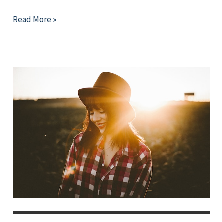
2026
Read More »
年
6
月
精
選
好
文