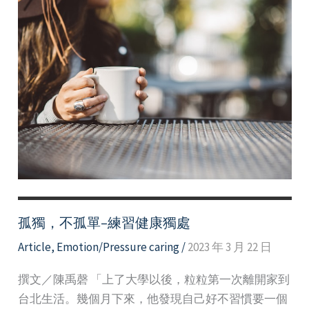
精
選
好
文
孤獨，不孤單–練習健康獨處
Article
,
Emotion/Pressure caring
/
2023 年 3 月 22 日
撰文／陳禹磬 「上了大學以後，粒粒第一次離開家到
台北生活。幾個月下來，他發現自己好不習慣要一個