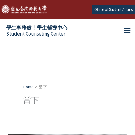
Skip
Office of Student Affairs
to
content
學生事務處┆學生輔導中心
Student Counseling Center
Home
當下
當下