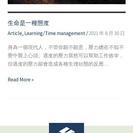
悲
生命是一種態度
Article
,
Learning/Time management
/
2021 年 8 月 30 日
身為一個現代人，不管你願不願意，壓力總在不知不
覺中襲上心頭。適度的壓力當然可以幫助工作效率，
但過度的壓力卻會造成各種生理狀態的反應…
生
Read More »
命
是
一
種
態
度