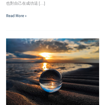
也對自己在成功這 […]
成
Read More »
功
的
最
後
一
塊
拼
圖：
淺
談
自
我
慈