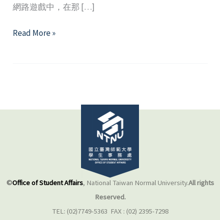
網路遊戲中，在那 […]
看
Read More »
懂
虛
擬
世
界
中
的
網
路
遊
戲
©
Office of Student Affairs
, National Taiwan Normal University.
All rights
魅
Reserved.
力
TEL: (02)7749-5363 FAX : (02) 2395-7298