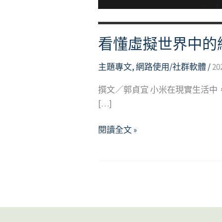
看懂虛擬世界中的
主題專文
,
網路使用/社群軟體
/
20
撰文／郭貞宜 小米在現實生活
[…]
看
閱讀全文 »
懂
虛
擬
世
界
中