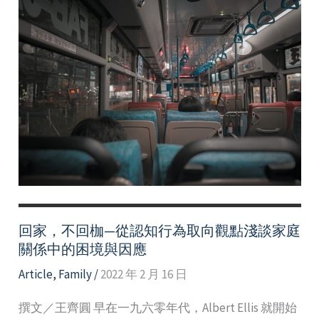
回家，不回枷—從認知行為取向觀點淺談家庭
關係中的困境與因應
Article
,
Family
/
2022 年 2 月 16 日
撰文／王齊圓 早在一九六零年代，Albert Ellis 就開始