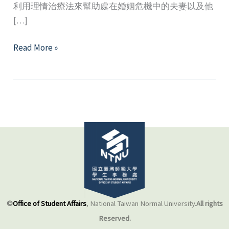
利用理情治療法來幫助處在婚姻危機中的夫妻以及他
[…]
回
Read More »
家，
不
回
枷
—
從
認
知
行
為
取
©
Office of Student Affairs
, National Taiwan Normal University.
All rights
向
Reserved.