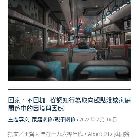
回家，不回枷—從認知行為取向觀點淺談家庭
關係中的困境與因應
主題專文
,
家庭關係/親子關係
/
2022 年 2 月 16 日
撰文／王齊圓 早在一九六零年代，Albert Ellis 就開始