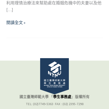
利用理情治療法來幫助處在婚姻危機中的夫妻以及他
[…]
回
閱讀全文 »
家，
不
回
枷
—
從
認
知
行
為
取
國立臺灣師範大學 「
學生事務處
」
版權所有
向
TEL: (02)7749-5363 FAX : (02) 2395-7298