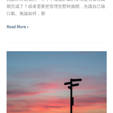
期完成了？或者需要把管理先暫時拋開，先讓自己喘
口氣。無論如何，都
2024
Read More »
年
12
月
精
選
好
文