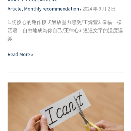
Article
,
Monthly recommendation
/
2024 年 9 月 2 日
1. 切換心的運作模式解放壓力感受/王煒萱2. 像貓一樣
活著：自由地成為你自己/王律心3. 透過文字的溫度認
識
2024
Read More »
年
9
月
精
選
好
文