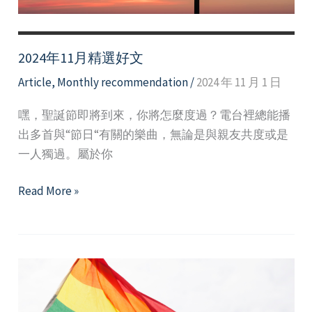
2024年11月精選好文
Article
,
Monthly recommendation
/
2024 年 11 月 1 日
嘿，聖誕節即將到來，你將怎麼度過？電台裡總能播
出多首與“節日“有關的樂曲，無論是與親友共度或是
一人獨過。屬於你
2024
Read More »
年
11
月
精
選
好