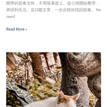
開學的節奏太快，不用急著趕上。從心情開始整理，
再回到生活。這10篇文章，一步步陪你找回節奏。 No
need
2025
Read More »
年
9
月
精
選
好
文