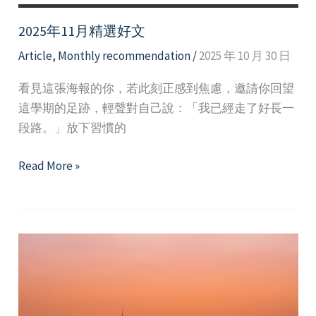
2025年11月精選好文
Article
,
Monthly recommendation
/
2025 年 10 月 30 日
看見這張海報的你，若此刻正感到焦慮，邀請你回望
這學期的足跡，輕聲對自己說：「我已經走了好長一
段路。」放下習慣的
2025
Read More »
年
11
月
精
選
好
文