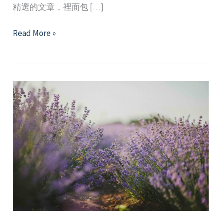
精選的文章，裡面包 […]
2025
Read More »
年
12
月
精
選
好
文