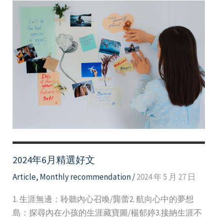
月
精
選
好
文
2024年6月精選好文
Article
,
Monthly recommendation
/
2024 年 5 月 27 日
1. 生涯無邊：聆聽內心召喚/龔蕾2. 航向心中的夢想
島：探尋內在小孩的生涯藏寶圖/楊郁婷3.接納生涯不