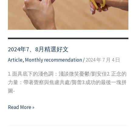
2024年7、8月精選好文
Article
,
Monthly recommendation
/
2024 年 7 月 4 日
1. 面具底下的淺色調：淺談微笑憂鬱/劉安佳2. 正念的
力量：帶著覺察與焦慮共處/龔蕾3.成功的最後一塊拼
圖-
2024
Read More »
年
7、
8