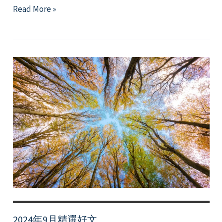
2024
Read More »
年
10
月
精
選
好
文
2024年9月精選好文