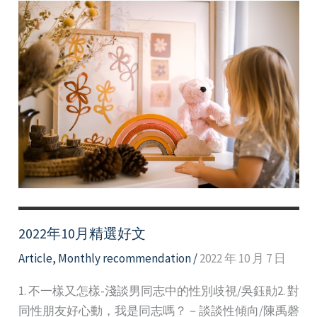
也
要
維
持
自
信
Keep
self-
confidence
2022年10月精選好文
Article
,
Monthly recommendation
/
2022 年 10 月 7 日
1. 不一樣又怎樣-淺談男同志中的性別歧視/吳鈺勛2. 對
同性朋友好心動，我是同志嗎？－談談性傾向/陳禹磬