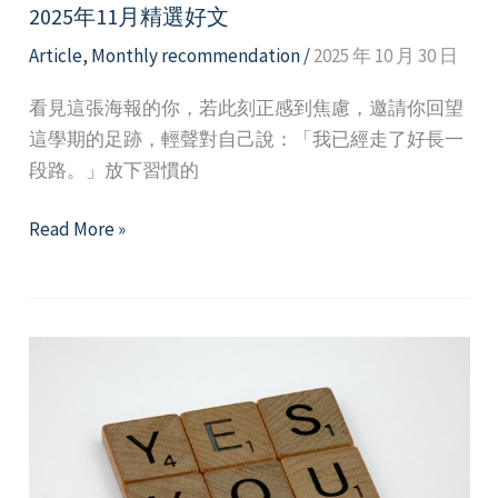
2025年11月精選好文
Article
,
Monthly recommendation
/
2025 年 10 月 30 日
看見這張海報的你，若此刻正感到焦慮，邀請你回望
這學期的足跡，輕聲對自己說：「我已經走了好長一
段路。」放下習慣的
2025
Read More »
年
11
月
精
選
好
文