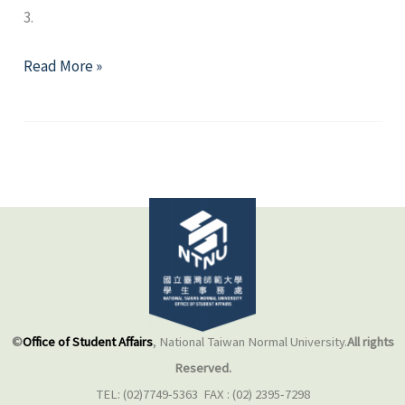
3.
2022
Read More »
年
10
月
精
選
好
文
©
Office of Student Affairs
, National Taiwan Normal University.
All rights
Reserved.
TEL: (02)7749-5363 FAX : (02) 2395-7298