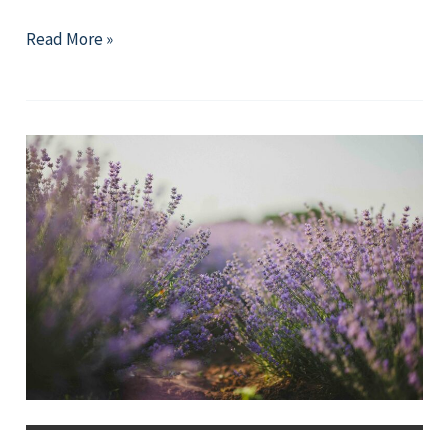
2026
Read More »
年
6
月
精
選
好
文