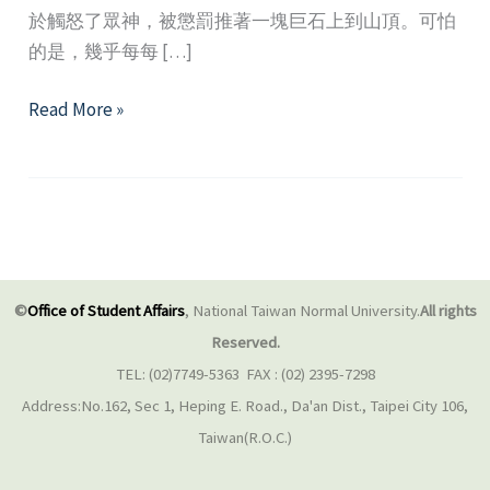
於觸怒了眾神，被懲罰推著一塊巨石上到山頂。可怕
的是，幾乎每每 […]
薛
Read More »
西
佛
斯
的
謊
言：
©
Office of Student Affairs
, National Taiwan Normal University.
All rights
永
Reserved.
遠
TEL: (02)7749-5363 FAX : (02) 2395-7298
的
Address:No.162, Sec 1, Heping E. Road., Da'an Dist., Taipei City 106,
「不
Taiwan(R.O.C.)
夠」
努