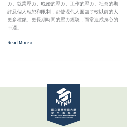
力、就業壓力、晚婚的壓力、工作的壓力、社會的期
許及個人理想和限制，都使現代人面臨了較以前的人
更多種類、更長期時間的壓力經驗，而常造成身心的
不適。
心
Read More »
事
誰
人
知
─
身
心
壓
力
與