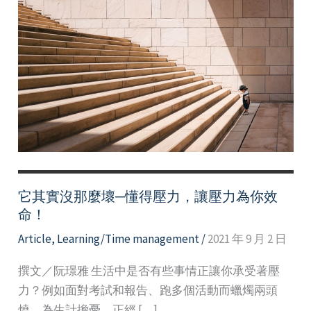
它其實沒那麼壞─懂得壓力，讓壓力為你效
命！
Article
,
Learning/Time management
/
2021 年 9 月 2 日
撰文／阮璟雅 生活中是否有些事情正讓你承受著壓
力？例如面對考試和報告、跑多個活動而蠟燭兩頭
燒、為生計擔憂、正經 […]