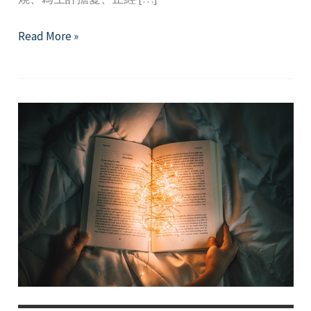
它
Read More »
其
實
沒
那
麼
壞
─
懂
得
壓
力，
讓
壓
力