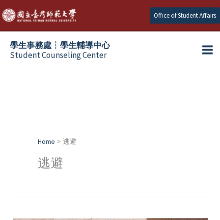
Skip
Office of Student Affairs
to
content
學生事務處┆學生輔導中心
Student Counseling Center
Home
逃避
逃避