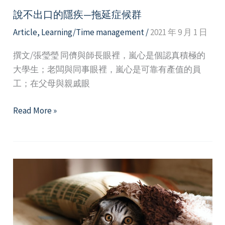
為
說不出口的隱疾—拖延症候群
你
Article
,
Learning/Time management
/
2021 年 9 月 1 日
效
命！
撰文/張瑩瑩 同儕與師長眼裡，嵐心是個認真積極的
大學生；老闆與同事眼裡，嵐心是可靠有產值的員
工；在父母與親戚眼
說
Read More »
不
出
口
的
隱
疾
—
拖