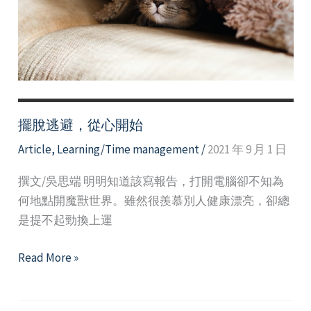
延
症
候
群
擺脫逃避，從心開始
Article
,
Learning/Time management
/
2021 年 9 月 1 日
撰文/吳思端 明明知道該寫報告，打開電腦卻不知為
何地點開魔獸世界。雖然很羨慕別人健康漂亮，卻總
是提不起勁換上運
擺
Read More »
脫
逃