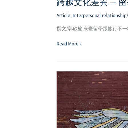
跨越文化差異 — 
Article
,
Interpersonal relationshi
撰文/郭欣榆 來臺留學跟旅行不
跨
Read More »
越
文
化
差
異
—
留
學
生
與