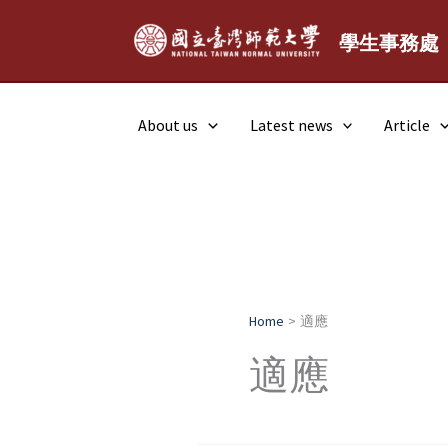
Skip
to
學生事務處
content
About us
Latest news
Article
Home
適應
適應