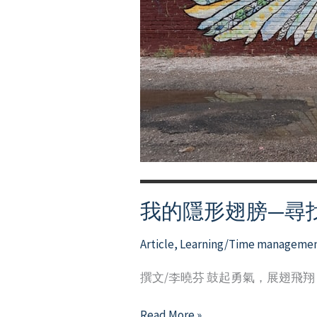
本
地
生
溝
通
無
障
礙
小
貼
我的隱形翅膀—尋
士
（Tips）
Article
,
Learning/Time manageme
撰文/李曉芬 鼓起勇氣，展翅飛
我
Read More »