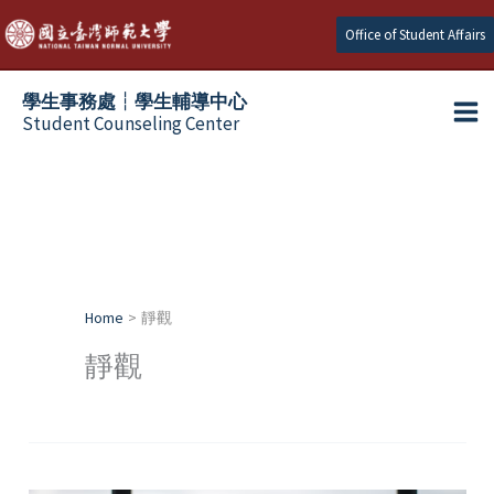
Skip
Office of Student Affairs
to
content
學生事務處┆學生輔導中心
Student Counseling Center
Home
靜觀
靜觀