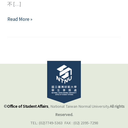
不 […]
正
Read More »
念
減
壓
療
法
©
Office of Student Affairs
, National Taiwan Normal University.
All rights
Reserved.
TEL: (02)7749-5363 FAX : (02) 2395-7298