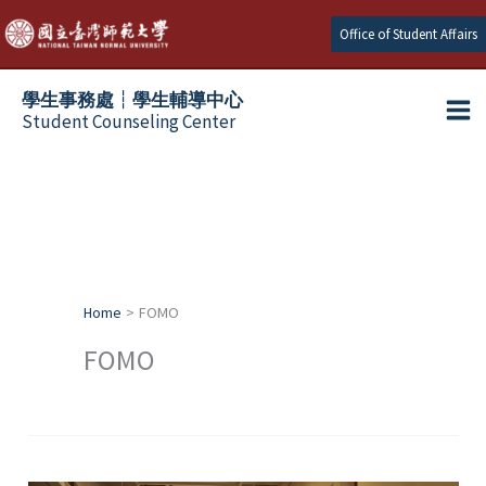
Skip
Office of Student Affairs
to
content
學生事務處┆學生輔導中心
Student Counseling Center
Home
FOMO
FOMO