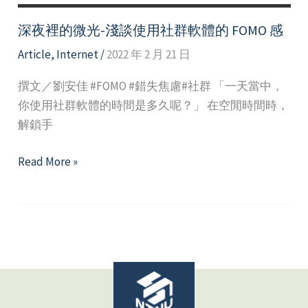
深夜裡的微光-淺談使用社群軟體的 FOMO 感
Article
,
Internet
/
2022 年 2 月 21 日
撰文／劉安佳 #FOMO #錯失焦慮#社群 「一天當中，
你使用社群軟體的時間是多久呢？」 在空閒時間時，
解鎖手
深
Read More »
夜
裡
的
微
光-
淺
談