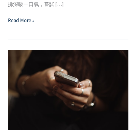
拂深吸一口氣，嘗試 […]
2025
Read More »
年
3
月
精
選
好
文