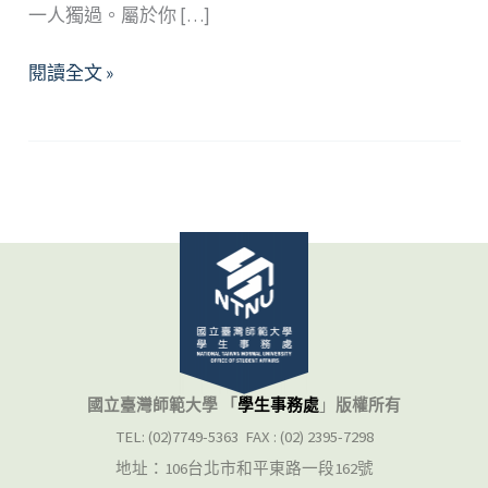
一人獨過。屬於你 […]
2024
閱讀全文 »
年
11
月
精
選
好
文
國立臺灣師範大學 「
學生事務處
」
版權所有
TEL: (02)7749-5363 FAX : (02) 2395-7298
地址：106台北市和平東路一段162號