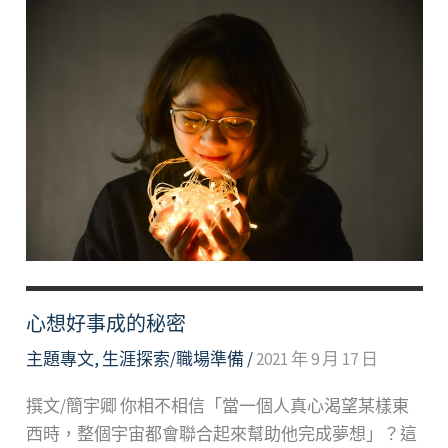
心想好事成的秘密
主題專文
,
生涯探索/職場準備
/
2021 年 9 月 17 日
撰文/簡宇卿 你相不相信「當一個人真心渴望某樣東
西時，整個宇宙都會聯合起來幫助他完成夢想」？這