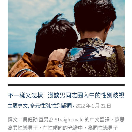
不一樣又怎樣—淺談男同志圈內中的性別歧視
主題專文
,
多元性別/性別認同
/
2022 年 1 月 22 日
撰文／吳鈺勛 直男為 Straight male 的中文翻譯，意思
為異性戀男子，在性傾向的光譜中，為同性戀男子