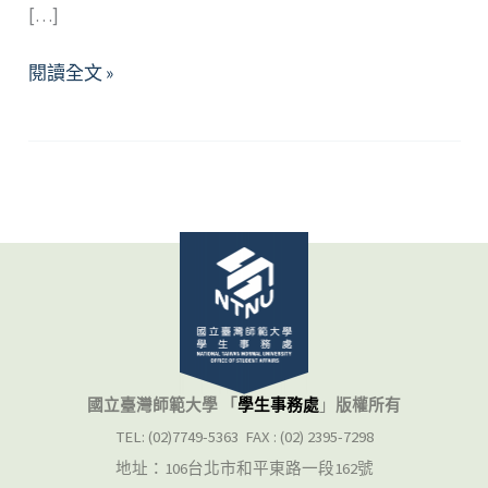
[…]
不
閱讀全文 »
一
樣
又
怎
樣
—
淺
談
男
同
志
國立臺灣師範大學 「
學生事務處
」
版權所有
圈
TEL: (02)7749-5363 FAX : (02) 2395-7298
內
地址：106台北市和平東路一段162號