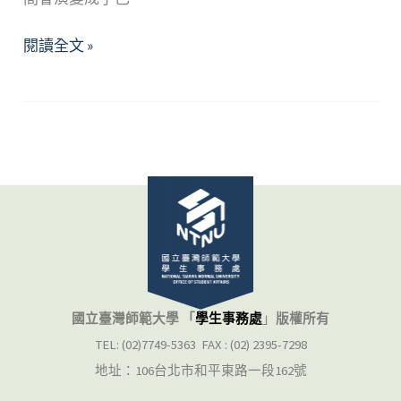
享
閱讀全文 »
受
吧
～
一
個
人
的
旅
行：
淺
談
國立臺灣師範大學 「
學生事務處
」
版權所有
分
TEL: (02)7749-5363 FAX : (02) 2395-7298
手
地址：106台北市和平東路一段162號
調