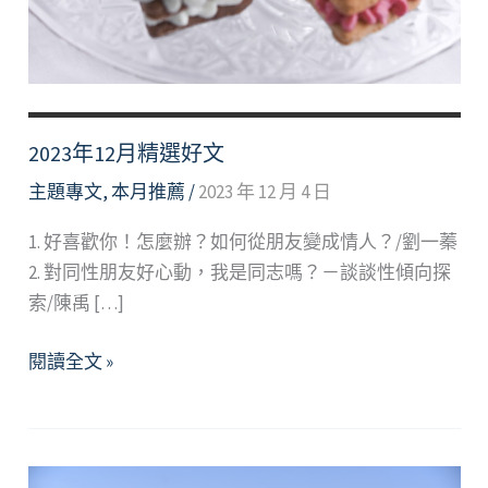
2023年12月精選好文
主題專文
,
本月推薦
/
2023 年 12 月 4 日
1. 好喜歡你！怎麼辦？如何從朋友變成情人？/劉一蓁
2. 對同性朋友好心動，我是同志嗎？－談談性傾向探
索/陳禹 […]
2023
閱讀全文 »
年
12
月
精