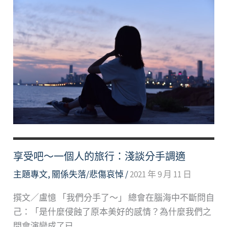
選
好
文
享受吧～一個人的旅行：淺談分手調適
主題專文
,
關係失落/悲傷哀悼
/
2021 年 9 月 11 日
撰文／盧憶 「我們分手了～」 總會在腦海中不斷問自
己：「是什麼侵蝕了原本美好的感情？為什麼我們之
間會演變成了已