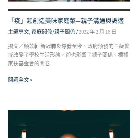
親
密
關
「疫」起創造美味家庭菜—親子溝通與調適
係
主題專文
,
家庭關係/親子關係
/
2022 年 2 月 16 日
的
影
撰文／顏苡軒 新冠肺炎爆發至今，政府頒發的三級警
響
戒改變了學校生活形態，卻也影響了親子關係。根據
家扶基金會的問卷
「疫」
閱讀全文 »
起
創
造
美
味
家