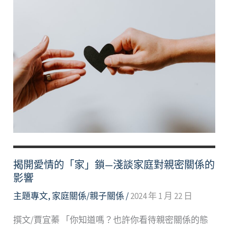
揭開愛情的「家」鎖—淺談家庭對親密關係的
影響
主題專文
,
家庭關係/親子關係
/
2024 年 1 月 22 日
撰文/賈宜蓁 「你知道嗎？也許你看待親密關係的態