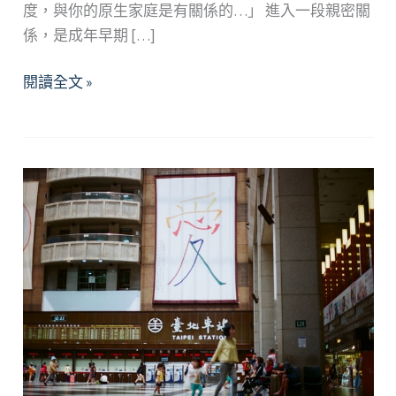
度，與你的原生家庭是有關係的…」 進入一段親密關
係，是成年早期 […]
揭
閱讀全文 »
開
愛
情
的
「家」
鎖
—
淺
談
家
庭
對