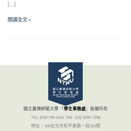
[…]
不
閱讀全文 »
一
樣
又
怎
樣
—
淺
談
男
同
志
國立臺灣師範大學 「
學生事務處
」
版權所有
圈
TEL: (02)7749-5363 FAX : (02) 2395-7298
內
地址：106台北市和平東路一段162號