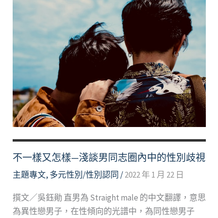
不一樣又怎樣—淺談男同志圈內中的性別歧視
主題專文
,
多元性別/性別認同
/
2022 年 1 月 22 日
撰文／吳鈺勛 直男為 Straight male 的中文翻譯，意思
為異性戀男子，在性傾向的光譜中，為同性戀男子