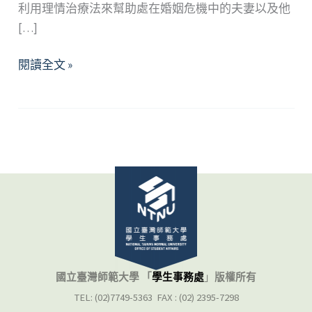
利用理情治療法來幫助處在婚姻危機中的夫妻以及他
[…]
回
閱讀全文 »
家，
不
回
枷
—
從
認
知
行
為
取
國立臺灣師範大學 「
學生事務處
」
版權所有
向
TEL: (02)7749-5363 FAX : (02) 2395-7298