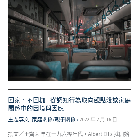
回家，不回枷—從認知行為取向觀點淺談家庭
關係中的困境與因應
主題專文
,
家庭關係/親子關係
/
2022 年 2 月 16 日
撰文／王齊圓 早在一九六零年代，Albert Ellis 就開始