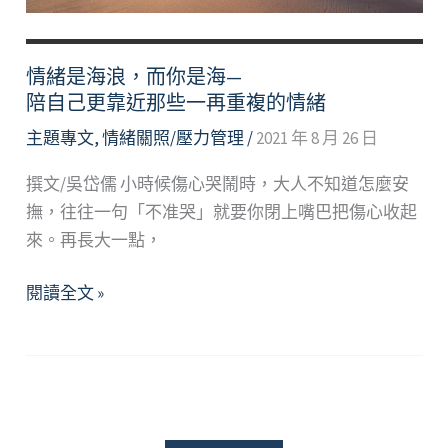
情緒是海浪，而你是海—
陪自己更靠近那些一再重複的情緒
主題專文
,
情緒關照/壓力管理
/
2021 年 8 月 26 日
撰文/吳岱儒 小時候傷心哭鬧時，大人不知道怎麼安
撫，往往一句「不准哭」就要你閉上嘴巴把傷心收起
來。再長大一點，
情
閱讀全文 »
緒
是
海
浪，
而