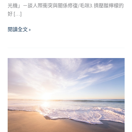
光機」－談人際衝突與關係修復/毛咪3. 擠壓酸檸檬的
好 […]
2023
閱讀全文 »
年
3
月
精
選
好
文