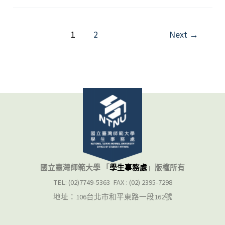
停
下
來
1
2
Next
→
關
照
自
己
的
小
技
巧
Stop
國立臺灣師範大學 「
學生事務處
」
版權所有
to
TEL: (02)7749-5363 FAX : (02) 2395-7298
take
地址：106台北市和平東路一段162號
care
yourself