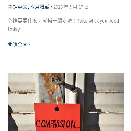
主題專文
,
本月推薦
/
2026 年 5 月 27 日
心情需要什麼，就撕一張走吧！Take what you need
today
2026
閱讀全文 »
年
6
月
精
選
好
文