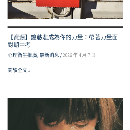
【資源】讓慈悲成為你的力量：帶著力量面
對期中考
心理衛生推廣
,
最新消息
/
2026 年 4 月 7 日
【資
閱讀全文 »
源】
讓
慈
悲
成
為
你