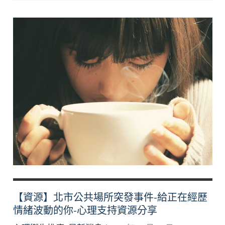
Incident
In
Taipei
–
For
Your
Emotional
Ups
and
Downs
–
Support
Resource
【資源】北市公共場所突發事件-給正在經歷
情緒波動的你-心理支持資源分享