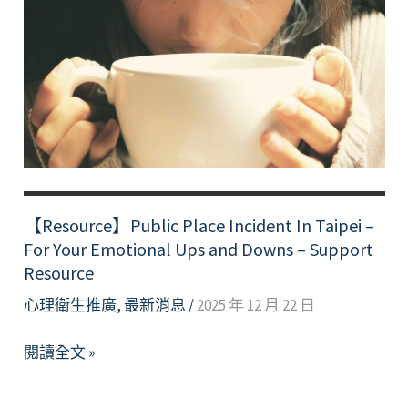
的
力
量：
帶
著
力
量
面
對
【Resource】Public Place Incident In Taipei –
期
For Your Emotional Ups and Downs – Support
中
Resource
考
心理衛生推廣
,
最新消息
/
2025 年 12 月 22 日
【Resource】
閱讀全文 »
Public
Place