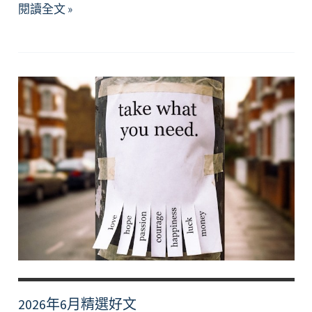
【資
閱讀全文 »
源】
期
末
考
重
要，
但
你
更
重
要。
2026年6月精選好文