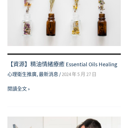
己
Keep
a
“Me
Time”
for
yorself
【資源】精油情緒療癒 Essential Oils Healing
心理衛生推廣
,
最新消息
/
2024 年 5 月 27 日
【資
閱讀全文 »
源】
精
油
情