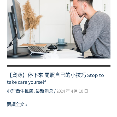
緒
療
癒
Essential
Oils
Healing
【資源】停下來 關照自己的小技巧 Stop to
take care yourself
心理衛生推廣
,
最新消息
/
2024 年 4 月 10 日
【資
閱讀全文 »
源】