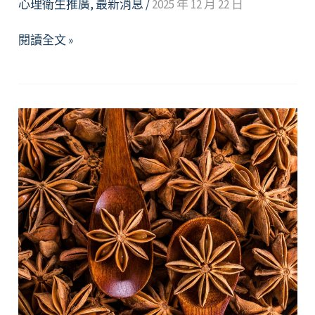
心理衛生推廣
,
最新消息
/
2025 年 12 月 22 日
【資
閱讀全文 »
源】
北
市
公
共
場
所
突
發
事
件-
給
正