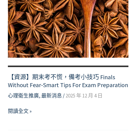
在
經
歷
情
緒
波
動
的
你-
【資源】期末考不慌，備考小技巧 Finals
心
Without Fear-Smart Tips For Exam Preparation
理
支
心理衛生推廣
,
最新消息
/
2025 年 12 月 4 日
持
資
【資
閱讀全文 »
源
源】
分
期