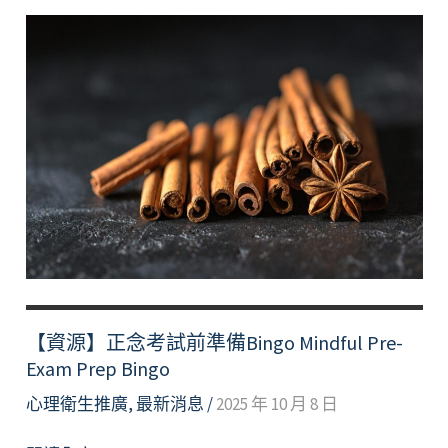
享
末
考
不
慌，
備
考
小
技
巧
Finals
Without
Fear-
Smart
【資源】正念考試前準備Bingo Mindful Pre-
Tips
Exam Prep Bingo
For
心理衛生推廣
,
最新消息
/
2025 年 10 月 8 日
Exam