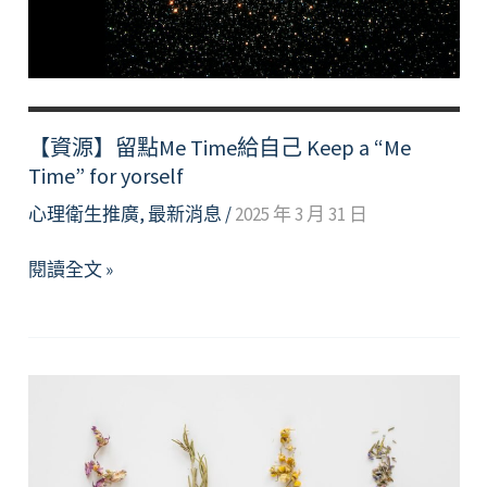
【資源】留點Me Time給自己 Keep a “Me
Time” for yorself
心理衛生推廣
,
最新消息
/
2025 年 3 月 31 日
【資
閱讀全文 »
源】
留
點
Me
Time
給
自