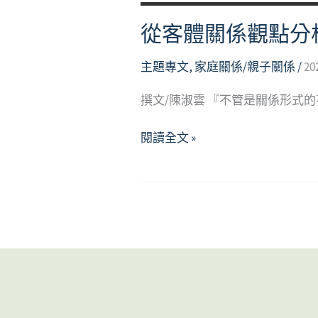
從客體關係觀點分析：
主題專文
,
家庭關係/親子關係
/
20
撰文/陳淑雲 『不管是關係形式
從
閱讀全文 »
客
體
關
係
觀
點
分
析：
我