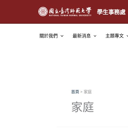
跳
至
學生事務處
主
要
內
關於我們
最新消息
主題專文
容
首頁
家庭
家庭