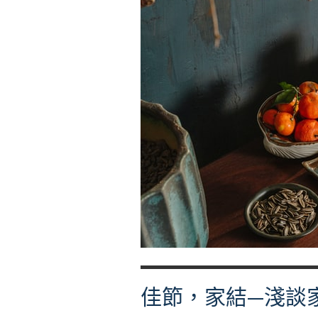
許
還
有
其
他
選
擇
─
淺
談
華
人
家
庭
佳節，家結—淺談
的
三