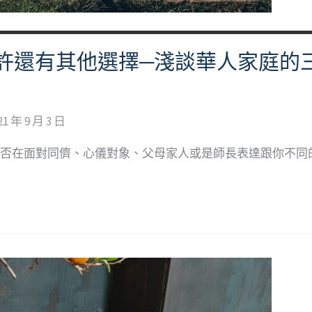
許還有其他選擇─淺談華人家庭的
21 年 9 月 3 日
你曾否在面對同儕、心儀對象、父母家人或是師長表達跟你不同的