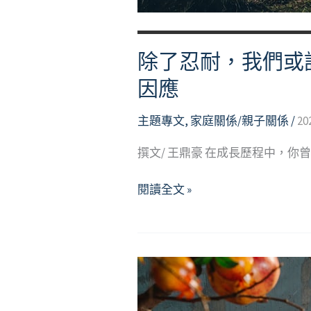
除了忍耐，我們或
因應
主題專文
,
家庭關係/親子關係
/
20
撰文/ 王鼎豪 在成長歷程中，
除
閱讀全文 »
了
忍
耐，
我
們
或