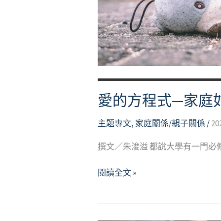
力
與
負
向
情
緒
因
愛的方程式—家庭
應
主題專文
,
家庭關係/親子關係
/
20
撰文／朱浚溢 都說大學有一門
愛
閱讀全文 »
的
方
程