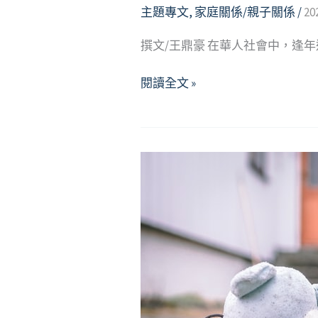
主題專文
,
家庭關係/親子關係
/
20
角
化
撰文/王鼎豪 在華人社會中，逢
關
係
佳
閱讀全文 »
與
節，
衝
家
突
結
因
—
應
淺
談
家
庭
團
聚
壓