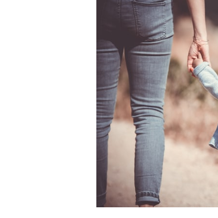
式
—
家
庭
如
何
影
響
我
們
談
情
說
愛