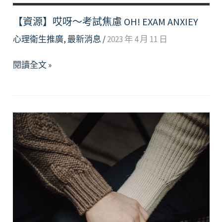
【資源】哎呀～考試焦慮 OH! EXAM ANXIEY
心理衛生推廣
,
最新消息
/
2023 年 4 月 11 日
【資
閱讀全文 »
源】
哎
呀
～
考
試
焦
慮
OH!
EXAM
ANXIEY