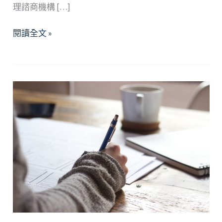
理諮商機構 […]
【資
閱讀全文 »
源】
校
外
心
理
衛
生
資
源