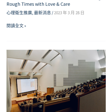
Rough Times with Love & Care
心理衛生推廣
,
最新消息
/
2023 年 3 月 28 日
【資
閱讀全文 »
源】
艱
難
時
刻，
仍
保
持
關
懷
的
心