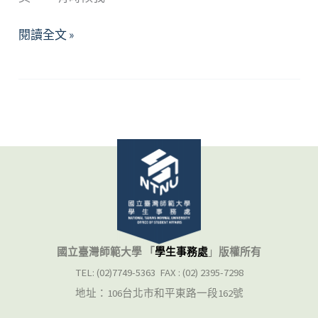
「心」
閱讀全文 »
也
需
要
呵
護！
—
簡
介
「心
理
諮
國立臺灣師範大學 「
學生事務處
」
版權所有
商
TEL: (02)7749-5363 FAX : (02) 2395-7298
服
地址：106台北市和平東路一段162號
務」