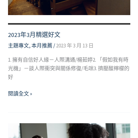
Facing
Rough
Times
with
2023年3月精選好文
Love
主題專文
,
本月推薦
/
2023 年 3 月 13 日
&
Care
1. 擁有自信好人緣－人際溝通/楊茹婷2. 「假如我有時
光機」－談人際衝突與關係修復/毛咪3. 擠壓酸檸檬的
好
2023
閱讀全文 »
年
3
月
精
選