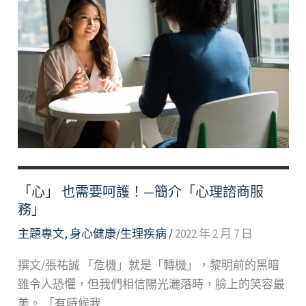
好
文
「心」 也需要呵護！—簡介「心理諮商服
務」
主題專文
,
身心健康/生理疾病
/
2022 年 2 月 7 日
撰文/張祐誠 「危機」就是「轉機」，黎明前的黑暗
雖令人恐懼，但我們相信陽光灑落時，臉上的笑容最
美。 「有時候我