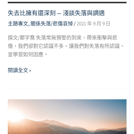
失去比擁有還深刻 — 淺談失落與調適
主題專文
,
關係失落/悲傷哀悼
/
2021 年 9 月 9 日
撰文/鄭宇喬 失落常無預警的到來，帶來衝擊與悲
傷，我們卻對它認識不多。讓我們對失落有所認識，
並學習如何因應。
失
閱讀全文 »
去
比
擁
有
還
深
刻