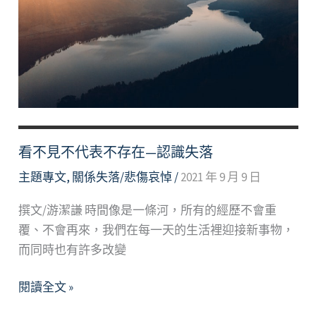
—
淺
談
失
落
與
調
適
看不見不代表不存在—認識失落
主題專文
,
關係失落/悲傷哀悼
/
2021 年 9 月 9 日
撰文/游潔謙 時間像是一條河，所有的經歷不會重
覆、不會再來，我們在每一天的生活裡迎接新事物，
而同時也有許多改變
看
閱讀全文 »
不