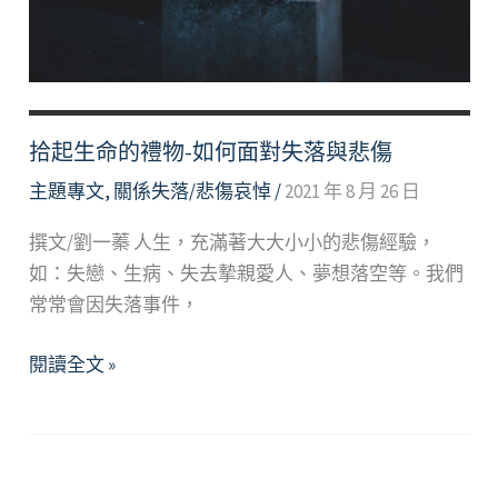
拾起生命的禮物-如何面對失落與悲傷
主題專文
,
關係失落/悲傷哀悼
/
2021 年 8 月 26 日
撰文/劉一蓁 人生，充滿著大大小小的悲傷經驗，
如：失戀、生病、失去摯親愛人、夢想落空等。我們
常常會因失落事件，
拾
閱讀全文 »
起
生
命
的