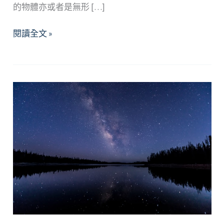
的物體亦或者是無形 […]
揮
閱讀全文 »
別
失
落，
讓
生
命
重
新
來
過