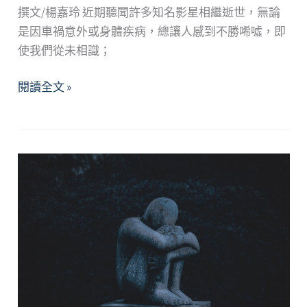
撰文/楊嘉玲 近期聽聞許多知名影星相繼逝世，無論
是因車禍意外或身體疾病，總讓人感到不勝唏噓，即
使我們從未相識；
當
閱讀全文 »
所
愛
的
人
離
開