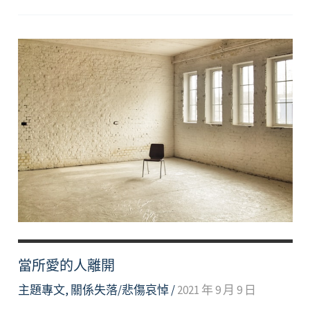
見
不
代
表
不
存
在
—
認
識
失
落
當所愛的人離開
主題專文
,
關係失落/悲傷哀悼
/
2021 年 9 月 9 日