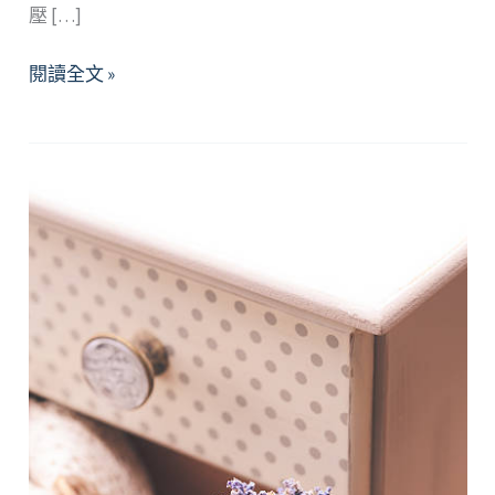
壓 […]
2022
閱讀全文 »
年
11
月
精
選
好
文