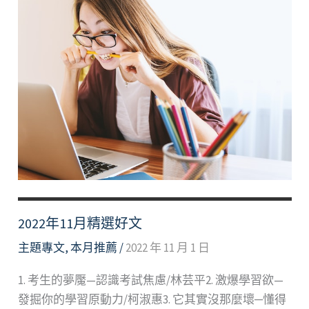
2022年11月精選好文
主題專文
,
本月推薦
/
2022 年 11 月 1 日
1. 考生的夢魘—認識考試焦慮/林芸平2. 激爆學習欲—
發掘你的學習原動力/柯淑惠3. 它其實沒那麼壞─懂得