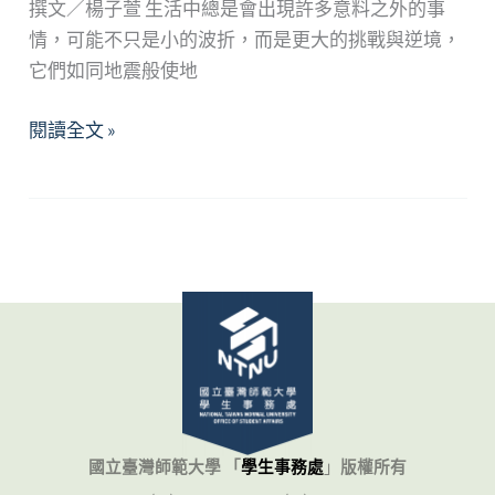
撰文／楊子萱 生活中總是會出現許多意料之外的事
情，可能不只是小的波折，而是更大的挑戰與逆境，
它們如同地震般使地
逆
閱讀全文 »
境
的
禮
物-
走
出
低
潮，
強
化
你
國立臺灣師範大學 「
學生事務處
」
版權所有