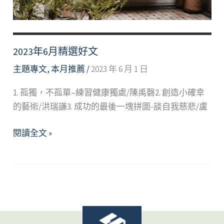
生
~
淺
談
2023年6月精選好文
壓
主題專文
,
本月推薦
/
2023 年 6 月 1 日
力
管
1. 孤獨，不孤單–練習健康獨處/陳禹磬2. 創造小確幸
理
的藝術/洪瑞謙3. 成功的最後一塊拼圖-談自我慈悲/盧
2023
閱讀全文 »
年
6
月
精
選
好