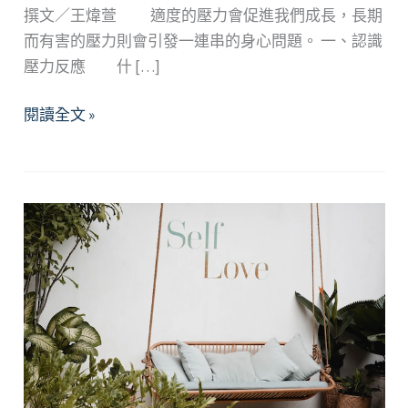
撰文／王煒萱 適度的壓力會促進我們成長，長期
而有害的壓力則會引發一連串的身心問題。 一、認識
壓力反應 什 […]
重
閱讀全文 »
構
壓
力
可
控
性，
尋
回
幸
福
人