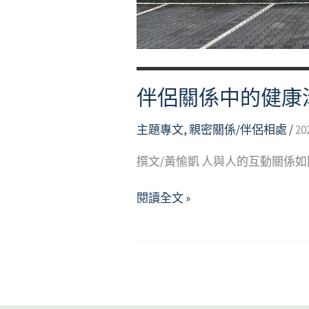
伴侶關係中的健康
主題專文
,
親密關係/伴侶相處
/
20
撰文/黃愉凱 人與人的互動關係
伴
閱讀全文 »
侶
關
係
中
的