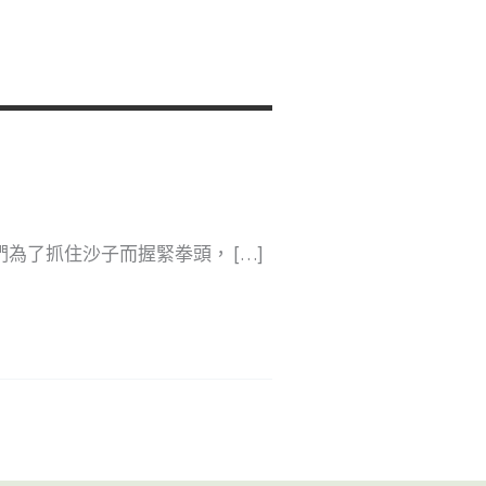
為了抓住沙子而握緊拳頭， […]