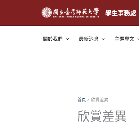
跳
至
學生事務處
主
要
內
關於我們
最新消息
主題專文
容
首頁
欣賞差異
欣賞差異